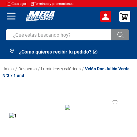
Catálogo
Términos y promociones
¿Qué estás buscando hoy?
¿Cómo quieres recibir tu pedido?
TÉRMINOS MÁS BUSCADOS
1
.
cerveza
despensa
lumínicos y calóricos
Velón Don Julián Verde
2
.
arroz
N°3 x 1 und
3
.
leche
4
.
cafe
5
.
aceite
6
.
azucar
7
.
huevos