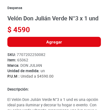
8
.
detergente
Despensa
9
.
queso
Velón Don Julián Verde N°3 x 1 und
10
.
papa
$
4590
Agregar
SKU
:
7707202250082
Item
:
65062
Marca:
DON JULIAN
Unidad de medida:
un
P.U.M :
Unidad a
$4590.00
Descripción:
El Velón Don Julián Verde N°3 x 1 und es una opción
ideal para iluminar y decorar tu hogar o evento. Con