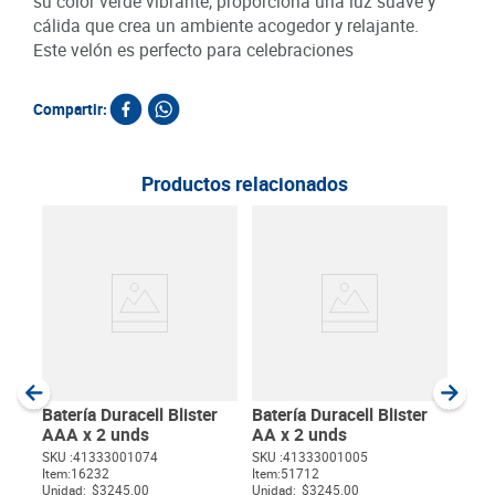
su color verde vibrante, proporciona una luz suave y
cálida que crea un ambiente acogedor y relajante.
Este velón es perfecto para celebraciones
Compartir:
Productos relacionados
Kit 
1 u
SKU :
Item
:
Unida
Batería Duracell Blister
Batería Duracell Blister
AAA x 2 unds
AA x 2 unds
SKU :
41333001074
SKU :
41333001005
Item
:
16232
Item
:
51712
$
Unidad:
$3245.00
Unidad:
$3245.00