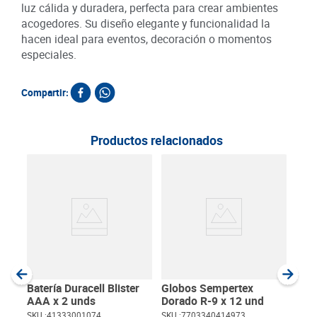
luz cálida y duradera, perfecta para crear ambientes
acogedores. Su diseño elegante y funcionalidad la
hacen ideal para eventos, decoración o momentos
especiales.
Compartir:
Productos relacionados
Vel
cm 
SKU :
Item
:
Unida
Batería Duracell Blister
Globos Sempertex
AAA x 2 unds
Dorado R-9 x 12 und
SKU :
41333001074
SKU :
7703340414973