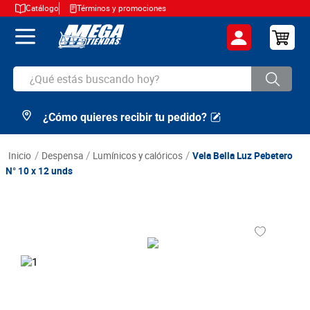
Catálogo
Términos y promociones
¿Qué estás buscando hoy?
¿Cómo quieres recibir tu pedido?
TÉRMINOS MÁS BUSCADOS
1
.
cerveza
despensa
lumínicos y calóricos
Vela Bella Luz Pebetero
2
.
arroz
N° 10 x 12 unds
3
.
leche
4
.
cafe
5
.
aceite
6
.
azucar
7
.
huevos