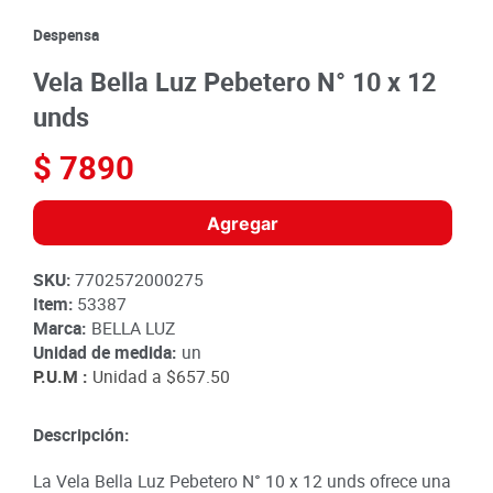
8
.
detergente
Despensa
9
.
queso
Vela Bella Luz Pebetero N° 10 x 12
10
.
papa
unds
$
7890
Agregar
SKU
:
7702572000275
Item
:
53387
Marca:
BELLA LUZ
Unidad de medida:
un
P.U.M :
Unidad a
$657.50
Descripción:
La Vela Bella Luz Pebetero N° 10 x 12 unds ofrece una