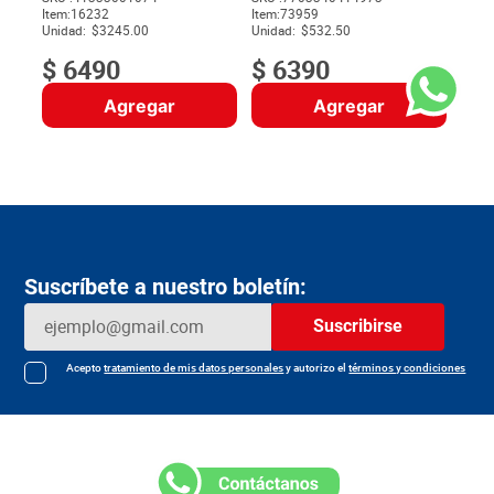
Item
:
16232
Item
:
73959
$
Unidad:
$3245.00
Unidad:
$532.50
$
6490
$
6390
Agregar
Agregar
Suscríbete a nuestro boletín:
Suscribirse
Acepto
tratamiento de mis datos personales
y autorizo el
términos y condiciones