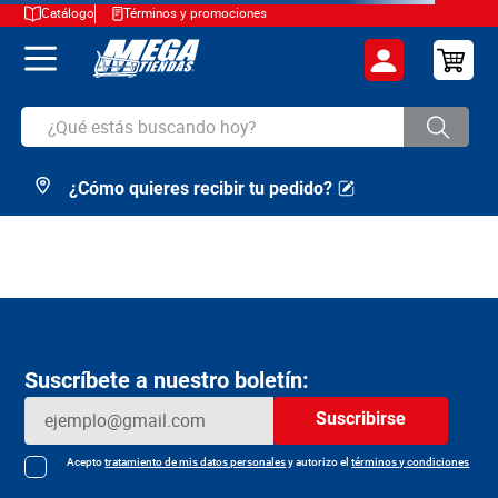
Catálogo
Términos y promociones
¿Qué estás buscando hoy?
¿Cómo quieres recibir tu pedido?
TÉRMINOS MÁS BUSCADOS
1
.
cerveza
2
.
arroz
3
.
leche
4
.
cafe
Suscríbete a nuestro boletín:
5
.
aceite
Suscribirse
6
.
azucar
7
.
huevos
Acepto
tratamiento de mis datos personales
y autorizo el
términos y condiciones