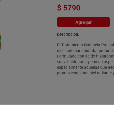
$
5790
Agregar
Descripción:
El Tratamiento Nutribela Prohi
diseñado para hidratar profunda
Formulado con ácido hialurónico
suave, hidratada y con un aspect
especialmente aquellas que nec
promoviendo una piel radiante y