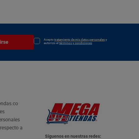
Acepto
tratamiento de mis datos personales
y
irse
autorizo el
términos y condiciones
endas.co
les
personales
respecto a
Síguenos en nuestras redes: