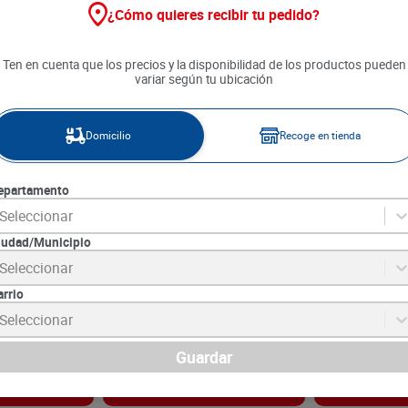
¿Cómo quieres recibir tu pedido?
Ten en cuenta que los precios y la disponibilidad de los productos pueden
variar según tu ubicación
Domicilio
Recoge en tienda
epartamento
Seleccionar
iudad/Municipio
al Elixir
Spray Pantene Multibeneficio
Tratamiento El
Seleccionar
l
Protex x 170 ml
Crystal x 300 
arrio
7
SKU :
7500435259101
SKU :
7509552981
Item
:
73602
Item
:
72782
Seleccionar
MililItro:
$174.41
Gramo:
$97.17
$
29
.
650
$
29
.
150
Guardar
gar
Agregar
Ag