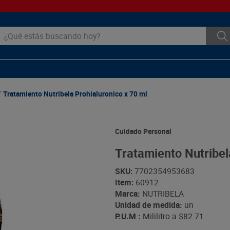
ué estás buscando hoy?
Tratamiento Nutribela Prohialuronico x 70 ml
Cuidado Personal
Tratamiento Nutribel
SKU
:
7702354953683
Item
:
60912
Marca:
NUTRIBELA
Unidad de medida:
un
P.U.M :
Mililitro a
$82.71