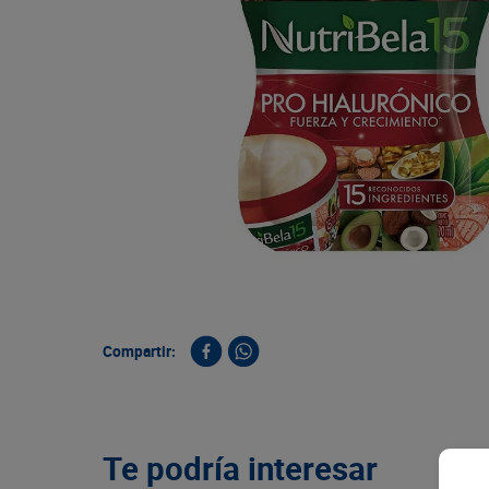
9
.
queso
10
.
papa
Compartir:
Te podría interesar