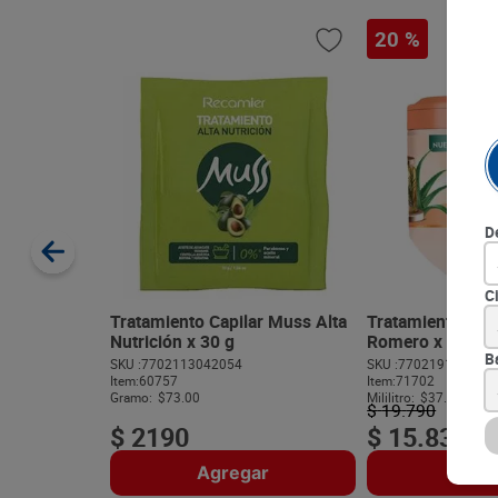
20 %
D
C
Tratamiento Capilar Muss Alta
Tratamiento Savit
Nutrición x 30 g
Romero x 425 m
B
SKU :
7702113042054
SKU :
770219152225
Item
:
60757
Item
:
71702
Gramo:
$73.00
Mililitro:
$37.25
$
19
.
790
$
2190
$
15
.
832
Agregar
Agre