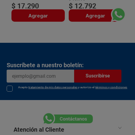
$
17
.
290
$
12
.
792
Agregar
Agregar
Suscríbete a nuestro boletín:
Suscribirse
Acepto
tratamiento de mis datos personales
y autorizo el
términos y condiciones
Atención al Cliente