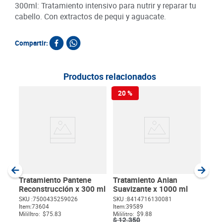
300ml: Tratamiento intensivo para nutrir y reparar tu
cabello. Con extractos de pequi y aguacate.
Compartir:
Productos relacionados
20 %
Trat
Biok
SKU :
Item
:
Milili
Tratamiento Pantene
Tratamiento Anian
Reconstrucción x 300 ml
Suavizante x 1000 ml
SKU :
7500435259026
SKU :
8414716130081
Item
:
73604
Item
:
39589
$
MililItro:
$75.83
Mililitro:
$9.88
$
12
.
350