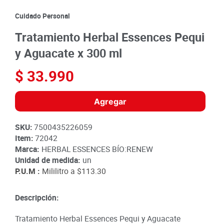
8
.
detergente
Cuidado Personal
9
.
queso
Tratamiento Herbal Essences Pequi
10
.
papa
y Aguacate x 300 ml
$
33
.
990
Agregar
SKU
:
7500435226059
Item
:
72042
Marca:
HERBAL ESSENCES BÍO:RENEW
Unidad de medida:
un
P.U.M :
Mililitro a
$113.30
Descripción:
Tratamiento Herbal Essences Pequi y Aguacate