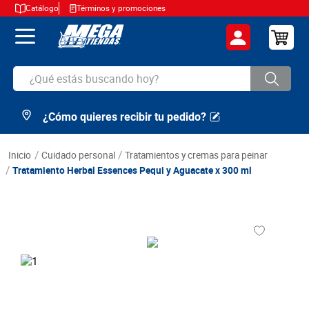
Catálogo
Términos y promociones
¿Qué estás buscando hoy?
¿Cómo quieres recibir tu pedido?
TÉRMINOS MÁS BUSCADOS
1
.
cerveza
cuidado personal
tratamientos y cremas para peinar
2
.
arroz
Tratamiento Herbal Essences Pequi y Aguacate x 300 ml
3
.
leche
4
.
cafe
5
.
aceite
6
.
azucar
7
.
huevos