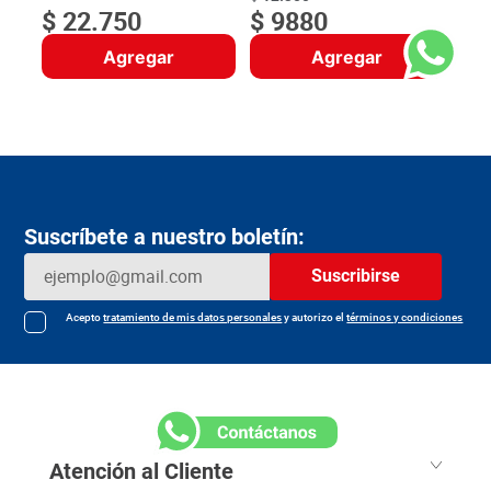
$
22
.
750
$
9880
Agregar
Agregar
Suscríbete a nuestro boletín:
Suscribirse
Acepto
tratamiento de mis datos personales
y autorizo el
términos y condiciones
Atención al Cliente