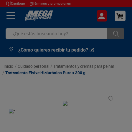
Catálogo
Términos y promociones
¿Qué estás buscando hoy?
¿Cómo quieres recibir tu pedido?
TÉRMINOS MÁS BUSCADOS
1
.
cerveza
cuidado personal
tratamientos y cremas para peinar
2
.
arroz
Tratamiento Elvive Hialurónico Pure x 300 g
3
.
leche
4
.
cafe
5
.
aceite
6
.
azucar
7
.
huevos