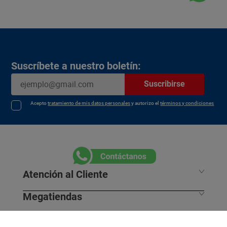
Suscríbete a nuestro boletín:
Suscribirse
Acepto
tratamiento de mis datos personales
y autorizo el
términos y condiciones
Atención al Cliente
Megatiendas
Horarios de despacho
Información Legal
L - S 7:30 am / 8:00pm