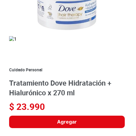
8
.
detergente
9
.
queso
10
.
papa
Cuidado Personal
Tratamiento Dove Hidratación +
Hialurónico x 270 ml
$
23
.
990
Agregar