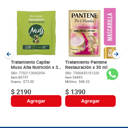
Trat
Ser
300
SKU :
Item
:
Milili
Tratamiento Capilar
Tratamiento Pantene
Muss Alta Nutrición x 30
Restauración x 30 ml
g
SKU :
7702113042054
SKU :
7500435151320
$
Item
:
60757
Item
:
54493
Gramo:
$73.00
Mililitro:
$46.33
$
2190
$
1390
Agregar
Agregar