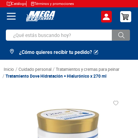
Catálogo
Términos y promociones
¿Qué estás buscando hoy?
¿Cómo quieres recibir tu pedido?
TÉRMINOS MÁS BUSCADOS
1
.
cerveza
cuidado personal
tratamientos y cremas para peinar
2
.
arroz
Tratamiento Dove Hidratación + Hialurónico x 270 ml
3
.
leche
4
.
cafe
5
.
aceite
6
.
azucar
7
.
huevos