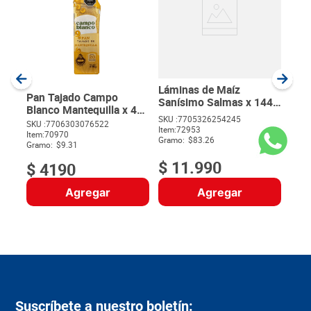
Pan
Bim
SKU :
Item
:
Gram
Láminas de Maíz
Pan Tajado Campo
Sanísimo Salmas x 144
Blanco Mantequilla x 450
g
SKU :
7705326254245
g
SKU :
7706303076522
Item
:
72953
$
Item
:
70970
Gramo:
$83.26
Gramo:
$9.31
$
11
.
990
$
4190
Agregar
Agregar
Suscríbete a nuestro boletín: