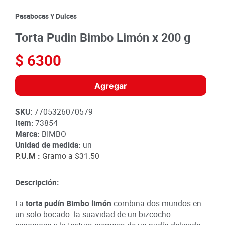
8
.
detergente
Pasabocas Y Dulces
9
.
queso
Torta Pudin Bimbo Limón x 200 g
10
.
papa
$
6300
Agregar
SKU
:
7705326070579
Item
:
73854
Marca:
BIMBO
Unidad de medida:
un
P.U.M :
Gramo a
$31.50
Descripción:
La
torta pudín Bimbo limón
combina dos mundos en
un solo bocado: la suavidad de un bizcocho