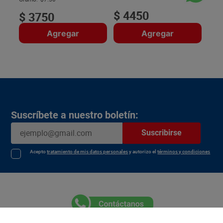
$
4450
$
3750
Agregar
Agregar
Suscríbete a nuestro boletín:
Suscribirse
Acepto
tratamiento de mis datos personales
y autorizo el
términos y condiciones
Atención al Cliente