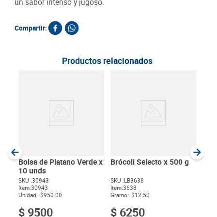
un sabor intenso y jugoso.
Compartir:
Productos relacionados
Habi
g
SKU :
Item
:
Gram
Bolsa de Platano Verde x
Brócoli Selecto x 500 g
10 unds
SKU :
30943
SKU :
LB3638
Item
:
30943
Item
:
3638
$
Unidad:
$950.00
Gramo:
$12.50
$
9500
$
6250