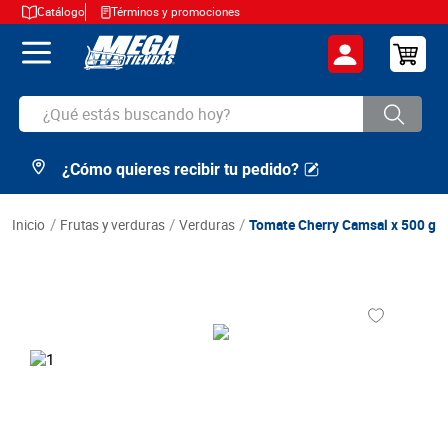
Catálogo
Términos y promociones
¿Qué estás buscando hoy?
¿Cómo quieres recibir tu pedido?
TÉRMINOS MÁS BUSCADOS
1
.
cerveza
frutas y verduras
verduras
Tomate Cherry Camsal x 500 g
2
.
arroz
3
.
leche
4
.
cafe
5
.
aceite
6
.
azucar
7
.
huevos