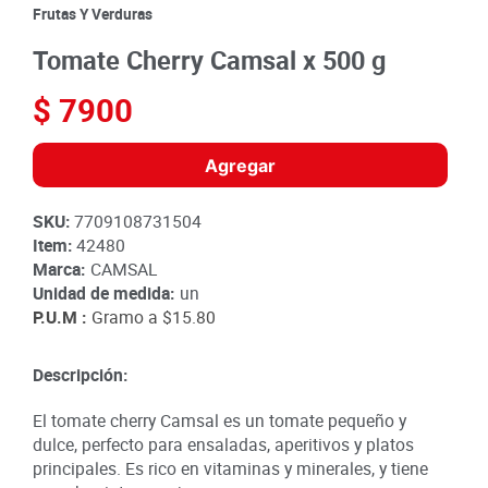
8
.
detergente
Frutas Y Verduras
9
.
queso
Tomate Cherry Camsal x 500 g
10
.
papa
$
7900
Agregar
SKU
:
7709108731504
Item
:
42480
Marca:
CAMSAL
Unidad de medida:
un
P.U.M :
Gramo a
$15.80
Descripción:
El tomate cherry Camsal es un tomate pequeño y
dulce, perfecto para ensaladas, aperitivos y platos
principales. Es rico en vitaminas y minerales, y tiene