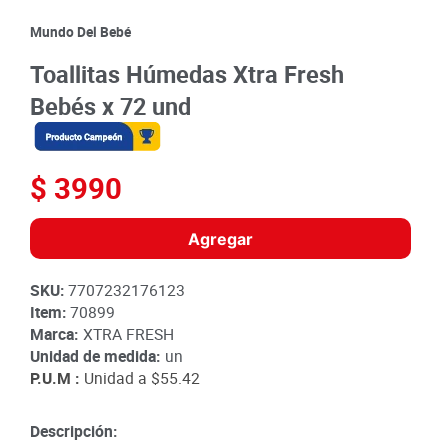
8
.
detergente
Mundo Del Bebé
9
.
queso
Toallitas Húmedas Xtra Fresh
10
.
papa
Bebés x 72 und
$
3990
Agregar
SKU
:
7707232176123
Item
:
70899
Marca:
XTRA FRESH
Unidad de medida:
un
P.U.M :
Unidad a
$55.42
Descripción: