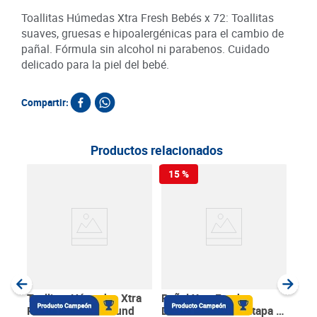
Toallitas Húmedas Xtra Fresh Bebés x 72: Toallitas
suaves, gruesas e hipoalergénicas para el cambio de
pañal. Fórmula sin alcohol ni parabenos. Cuidado
delicado para la piel del bebé.
Compartir:
Productos relacionados
15 %
15
Toa
Peq
100
SKU :
Item
:
Unida
Toallitas Húmedas Xtra
Pañal Xtra Fresh
Fresh Bebés x 72 und
Desechable XXG Etapa 5