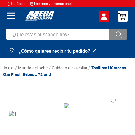
Catálogo
Términos y promociones
¿Qué estás buscando hoy?
¿Cómo quieres recibir tu pedido?
TÉRMINOS MÁS BUSCADOS
1
.
cerveza
mundo del bebé
cuidado de la colita
Toallitas Húmedas
2
.
arroz
Xtra Fresh Bebés x 72 und
3
.
leche
4
.
cafe
5
.
aceite
6
.
azucar
7
.
huevos