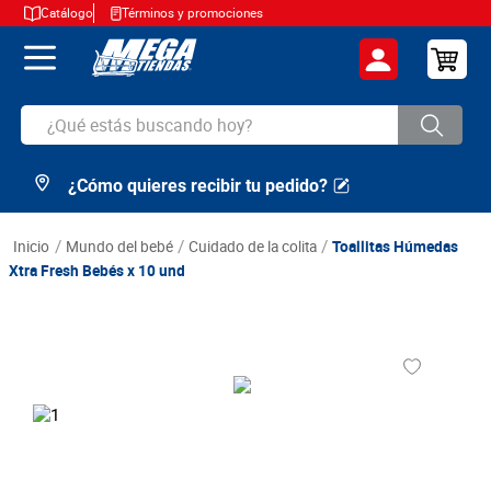
Catálogo
Términos y promociones
¿Qué estás buscando hoy?
¿Cómo quieres recibir tu pedido?
TÉRMINOS MÁS BUSCADOS
1
.
cerveza
mundo del bebé
cuidado de la colita
Toallitas Húmedas
2
.
arroz
Xtra Fresh Bebés x 10 und
3
.
leche
4
.
cafe
5
.
aceite
6
.
azucar
7
.
huevos