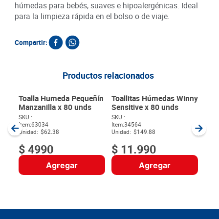
húmedas para bebés, suaves e hipoalergénicas. Ideal
para la limpieza rápida en el bolso o de viaje.
Compartir:
Productos relacionados
Toa
Aloe
und
Item
:
Unida
Toalla Humeda Pequeñín
Toallitas Húmedas Winny
Manzanilla x 80 unds
Sensitive x 80 unds
Item
:
63034
Item
:
34564
Unidad:
$62.38
Unidad:
$149.88
$