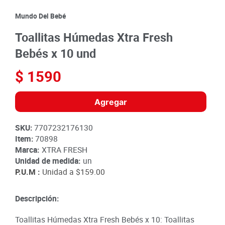
8
.
detergente
Mundo Del Bebé
9
.
queso
Toallitas Húmedas Xtra Fresh
10
.
papa
Bebés x 10 und
$
1590
Agregar
SKU
:
7707232176130
Item
:
70898
Marca:
XTRA FRESH
Unidad de medida:
un
P.U.M :
Unidad a
$159.00
Descripción:
Toallitas Húmedas Xtra Fresh Bebés x 10: Toallitas