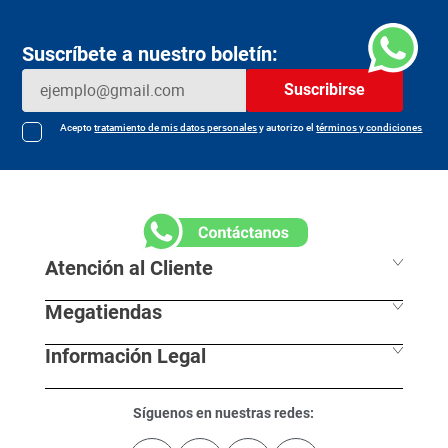
$
4990
$
11
.
990
Agregar
Agregar
Suscríbete a nuestro boletín:
Suscribirse
Acepto
tratamiento de mis datos personales
y autorizo el
términos y condiciones
Atención al Cliente