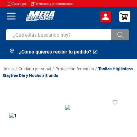
Catálogo
Términos y promociones
¿Qué estás buscando hoy?
¿Cómo quieres recibir tu pedido?
TÉRMINOS MÁS BUSCADOS
1
.
cerveza
cuidado personal
protección femenina
Toallas Higiénicas
2
.
arroz
Stayfree Dia y Noche x 8 unds
3
.
leche
4
.
cafe
5
.
aceite
6
.
azucar
7
.
huevos