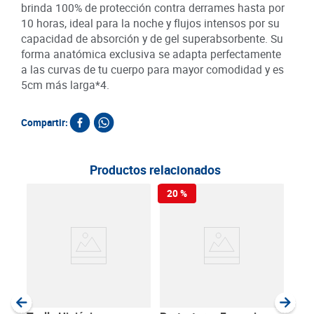
brinda 100% de protección contra derrames hasta por
10 horas, ideal para la noche y flujos intensos por su
capacidad de absorción y de gel superabsorbente. Su
forma anatómica exclusiva se adapta perfectamente
a las curvas de tu cuerpo para mayor comodidad y es
5cm más larga*4.
Compartir:
Productos relacionados
20 %
Toal
Nos
Extr
SKU :
Item
:
Unida