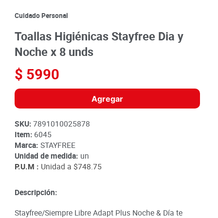
8
.
detergente
Cuidado Personal
9
.
queso
Toallas Higiénicas Stayfree Dia y
10
.
papa
Noche x 8 unds
$
5990
Agregar
SKU
:
7891010025878
Item
:
6045
Marca:
STAYFREE
Unidad de medida:
un
P.U.M :
Unidad a
$748.75
Descripción:
Stayfree/Siempre Libre Adapt Plus Noche & Día te