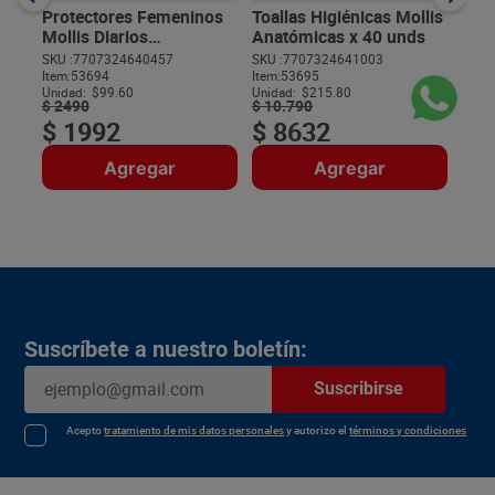
Unida
Protectores Femeninos
Toallas Higiénicas Mollis
Mollis Diarios
Anatómicas x 40 unds
Anatómicos x 20 unds
SKU :
7707324640457
SKU :
7707324641003
Item
:
53694
Item
:
53695
$
Unidad:
$99.60
Unidad:
$215.80
$
2490
$
10
.
790
$
1992
$
8632
Agregar
Agregar
Suscríbete a nuestro boletín:
Suscribirse
Acepto
tratamiento de mis datos personales
y autorizo el
términos y condiciones