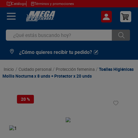
Catálogo
Términos y promociones
¿Qué estás buscando hoy?
¿Cómo quieres recibir tu pedido?
TÉRMINOS MÁS BUSCADOS
1
.
cerveza
cuidado personal
protección femenina
Toallas Higiénicas
2
.
arroz
Mollis Nocturna x 8 unds + Protector x 20 unds
3
.
leche
4
.
cafe
20 %
5
.
aceite
6
.
azucar
7
.
huevos