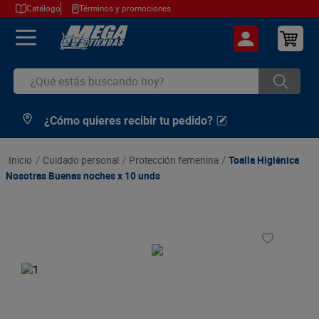
Catálogo
Términos y promociones
¿Qué estás buscando hoy?
¿Cómo quieres recibir tu pedido?
TÉRMINOS MÁS BUSCADOS
1
.
cerveza
cuidado personal
protección femenina
Toalla Higiénica
2
.
arroz
Nosotras Buenas noches x 10 unds
3
.
leche
4
.
cafe
5
.
aceite
6
.
azucar
7
.
huevos