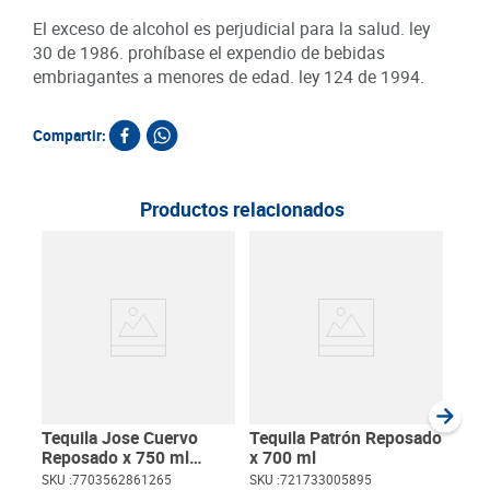
El exceso de alcohol es perjudicial para la salud. ley
30 de 1986. prohíbase el expendio de bebidas
embriagantes a menores de edad. ley 124 de 1994.
Compartir:
Productos relacionados
Mez
Esp
SKU :
Item
:
Milili
Tequila Jose Cuervo
Tequila Patrón Reposado
Reposado x 750 ml
x 700 ml
gratis 2 Copas
SKU :
7703562861265
SKU :
721733005895