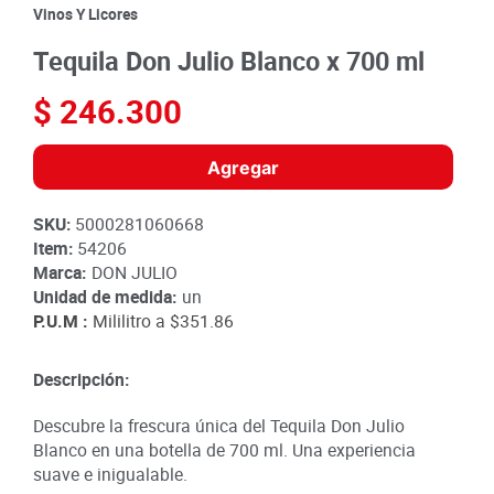
8
.
detergente
Vinos Y Licores
9
.
queso
Tequila Don Julio Blanco x 700 ml
10
.
papa
$
246
.
300
Agregar
SKU
:
5000281060668
Item
:
54206
Marca:
DON JULIO
Unidad de medida:
un
P.U.M :
Mililitro a
$351.86
Descripción:
Descubre la frescura única del Tequila Don Julio
Blanco en una botella de 700 ml. Una experiencia
suave e inigualable.