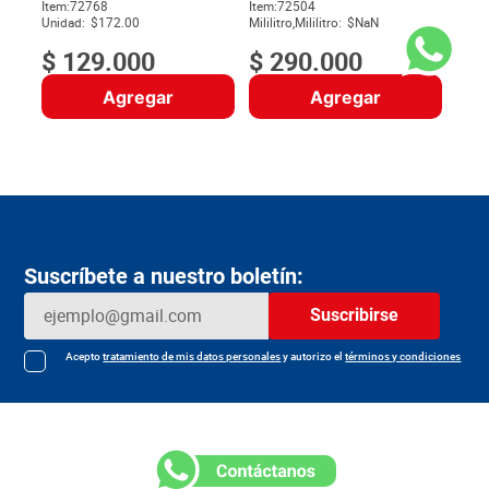
Item
:
72768
Item
:
72504
$
Unidad:
$172.00
Mililitro,Mililitro:
$NaN
$
129
.
000
$
290
.
000
Agregar
Agregar
Suscríbete a nuestro boletín:
Suscribirse
Acepto
tratamiento de mis datos personales
y autorizo el
términos y condiciones