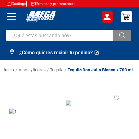
Catálogo
Términos y promociones
¿Qué estás buscando hoy?
¿Cómo quieres recibir tu pedido?
TÉRMINOS MÁS BUSCADOS
1
.
cerveza
vinos y licores
tequila
Tequila Don Julio Blanco x 700 ml
2
.
arroz
3
.
leche
4
.
cafe
5
.
aceite
6
.
azucar
7
.
huevos