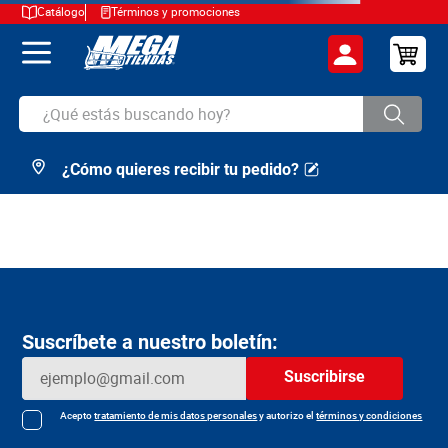
Catálogo
Términos y promociones
¿Qué estás buscando hoy?
¿Cómo quieres recibir tu pedido?
TÉRMINOS MÁS BUSCADOS
1
.
cerveza
2
.
arroz
3
.
leche
4
.
cafe
Suscríbete a nuestro boletín:
5
.
aceite
Suscribirse
6
.
azucar
7
.
huevos
Acepto
tratamiento de mis datos personales
y autorizo el
términos y condiciones