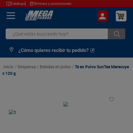
Catálogo
Términos y promociones
¿Qué estás buscando hoy?
¿Cómo quieres recibir tu pedido?
TÉRMINOS MÁS BUSCADOS
1
.
cerveza
despensa
bebidas en polvo
Té en Polvo SunTea Maracuya
2
.
arroz
x 120 g
3
.
leche
4
.
cafe
5
.
aceite
6
.
azucar
7
.
huevos