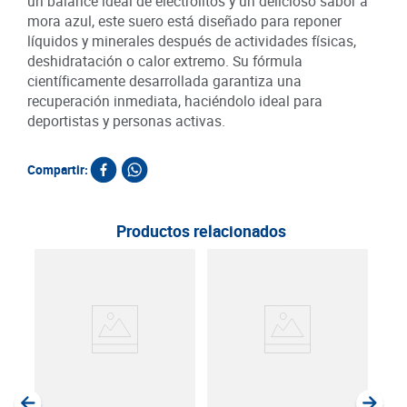
un balance ideal de electrolitos y un delicioso sabor a
mora azul, este suero está diseñado para reponer
líquidos y minerales después de actividades físicas,
deshidratación o calor extremo. Su fórmula
científicamente desarrollada garantiza una
recuperación inmediata, haciéndolo ideal para
deportistas y personas activas.
Compartir:
Productos relacionados
Beb
Amp
ml
SKU :
Item
: