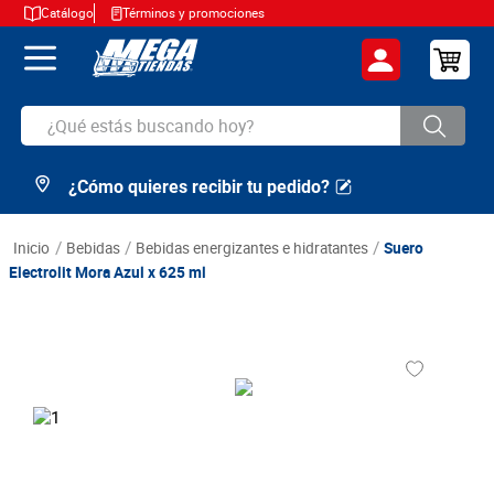
Catálogo
Términos y promociones
¿Qué estás buscando hoy?
¿Cómo quieres recibir tu pedido?
TÉRMINOS MÁS BUSCADOS
1
.
cerveza
bebidas
bebidas energizantes e hidratantes
Suero
2
.
arroz
Electrolit Mora Azul x 625 ml
3
.
leche
4
.
cafe
5
.
aceite
6
.
azucar
7
.
huevos