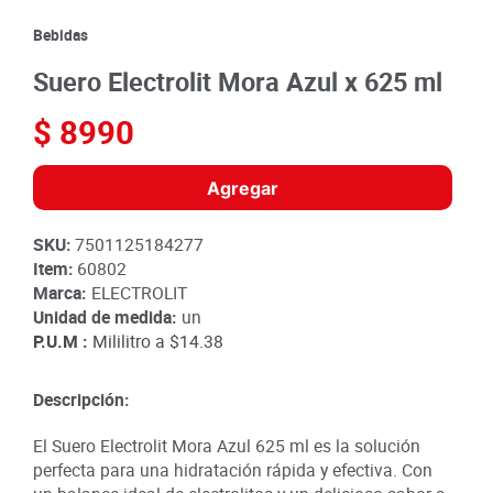
8
.
detergente
Bebidas
9
.
queso
Suero Electrolit Mora Azul x 625 ml
10
.
papa
$
8990
Agregar
SKU
:
7501125184277
Item
:
60802
Marca:
ELECTROLIT
Unidad de medida:
un
P.U.M :
Mililitro a
$14.38
Descripción:
El Suero Electrolit Mora Azul 625 ml es la solución
perfecta para una hidratación rápida y efectiva. Con