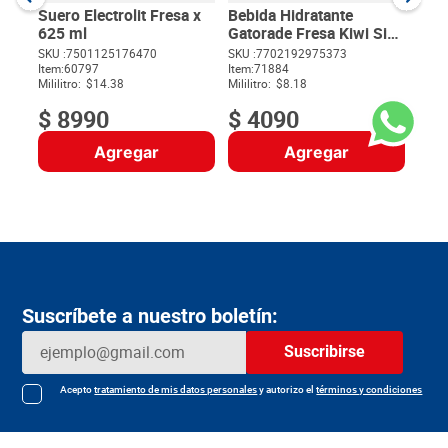
Milili
Suero Electrolit Fresa x
Bebida Hidratante
625 ml
Gatorade Fresa Kiwi Sin
Azúcar x 500 ml
SKU :
7501125176470
SKU :
7702192975373
Item
:
60797
Item
:
71884
$
Mililitro:
$14.38
Mililitro:
$8.18
$
8990
$
4090
Agregar
Agregar
Suscríbete a nuestro boletín:
Suscribirse
Acepto
tratamiento de mis datos personales
y autorizo el
términos y condiciones