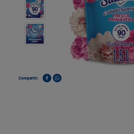
9
.
queso
10
.
papa
Compartir: