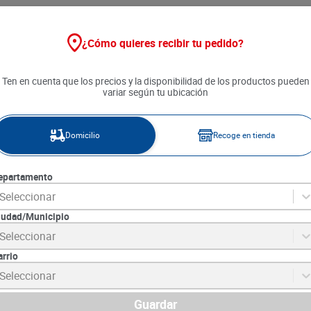
¿Cómo quieres recibir tu pedido?
Ten en cuenta que los precios y la disponibilidad de los productos pueden
variar según tu ubicación
Domicilio
Recoge en tienda
epartamento
Seleccionar
iudad/Municipio
Seleccionar
arrio
tel Fresca
Suavizante Suavitel Fresca
Suavizante Aro
Seleccionar
0 ml
Primavera x 2.3 L
1300 ml
4
SKU :
7509546667683
SKU :
7702191522
Guardar
Item
:
51573
Item
:
73300