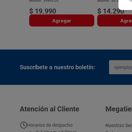
Mililitro:
$9995.00
Mililitro:
$9.53
$
19
.
990
$
14
.
290
Agregar
Agre
Suscríbete a nuestro boletín:
Atención al Cliente
Megatie
Horarios de despacho
Nuestras Se