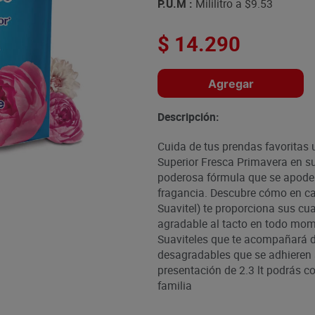
P.U.M :
Mililitro a
$9.53
$
14
.
290
Agregar
Descripción:
Cuida de tus prendas favoritas 
Superior Fresca Primavera en su
poderosa fórmula que se apodera
fragancia. Descubre cómo en ca
Suavitel) te proporciona sus cu
agradable al tacto en todo mome
Suaviteles que te acompañará du
desagradables que se adhieren a
presentación de 2.3 lt podrás co
familia