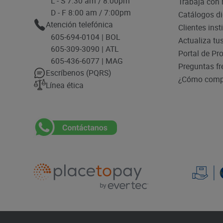
L - S 7:30 am / 8:00pm
Trabaja con 
D - F 8:00 am / 7:00pm
Catálogos di
Atención telefónica
Clientes inst
605-694-0104 | BOL
Actualiza tu
605-309-3090 | ATL
Portal de Pr
605-436-6077 | MAG
Preguntas fr
Escríbenos (PQRS)
¿Cómo compr
Línea ética