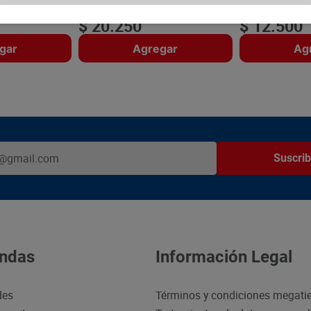
Mililitro:
$8.80
Mililitro:
$9.62
$
20
.
250
$
12
.
500
gar
Agregar
Ag
Suscrib
ndas
Información Legal
des
Términos y condiciones megati