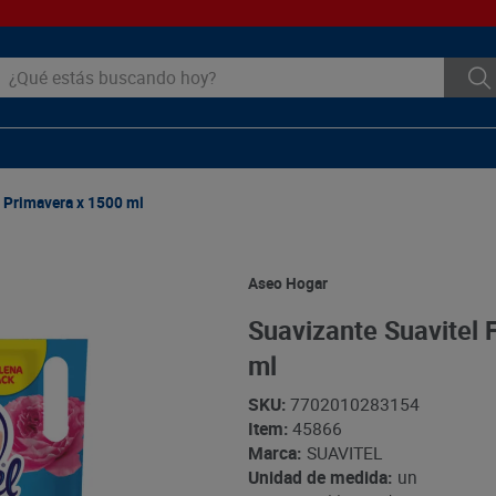
ué estás buscando hoy?
a Primavera x 1500 ml
Aseo Hogar
Suavizante Suavitel 
ml
SKU
:
7702010283154
Item
:
45866
Marca:
SUAVITEL
Unidad de medida:
un