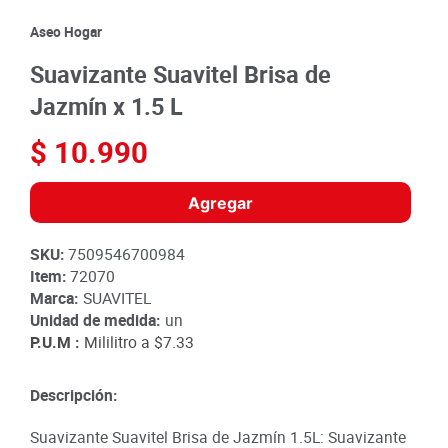
8
.
detergente
Aseo Hogar
9
.
queso
Suavizante Suavitel Brisa de
10
.
papa
Jazmín x 1.5 L
$
10
.
990
Agregar
SKU
:
7509546700984
Item
:
72070
Marca:
SUAVITEL
Unidad de medida:
un
P.U.M :
Mililitro a
$7.33
Descripción:
Suavizante Suavitel Brisa de Jazmín 1.5L: Suavizante