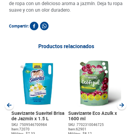
de ropa con un delicioso aroma a jazmín. Deja tu ropa
suave y con un olor duradero.
Compartir:
Productos relacionados
Suav
Fre
ml
SKU :
Item
:
Milili
Suavizante Suavitel Brisa
Suavizante Eco Azulk x
de Jazmín x 1.5 L
1600 ml
SKU :
7509546700984
SKU :
7702310046725
$
Item
:
72070
Item
:
62901
Mililitro:
$7.33
Mililitro:
$8.12