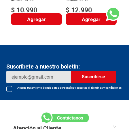
$
10
.
990
$
12
.
990
Agregar
Agregar
Suscríbete a nuestro boletín:
Suscribirse
Acepto
tratamiento de mis datos personales
y autorizo el
términos y condiciones
Atención al Cliente