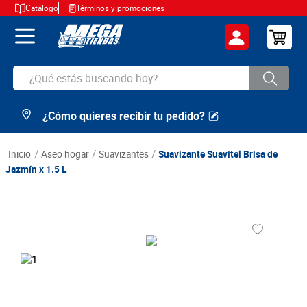
Catálogo
Términos y promociones
¿Qué estás buscando hoy?
¿Cómo quieres recibir tu pedido?
TÉRMINOS MÁS BUSCADOS
1
.
cerveza
aseo hogar
suavizantes
Suavizante Suavitel Brisa de
2
.
arroz
Jazmín x 1.5 L
3
.
leche
4
.
cafe
5
.
aceite
6
.
azucar
7
.
huevos