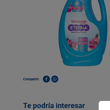
9
.
queso
10
.
papa
Compartir:
Te podría interesar