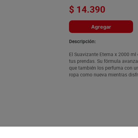
$
14
.
390
Agregar
Descripción:
El Suavizante Eterna x 2000 ml
tus prendas. Su fórmula avanzada
que también los perfuma con un
ropa como nueva mientras disfr