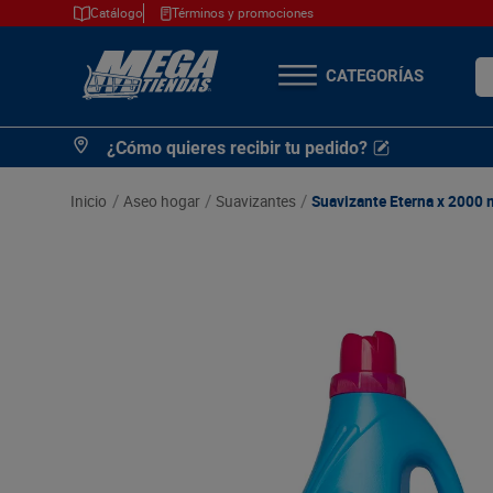
Catálogo
Términos y promociones
¿Q
TÉRMINOS MÁS
¿Cómo quieres recibir tu pedido?
BUSCADOS
1
.
cerveza
aseo hogar
suavizantes
Suavizante Eterna x 2000 
2
.
arroz
3
.
leche
4
.
cafe
5
.
aceite
6
.
azucar
7
.
huevos
8
.
detergente