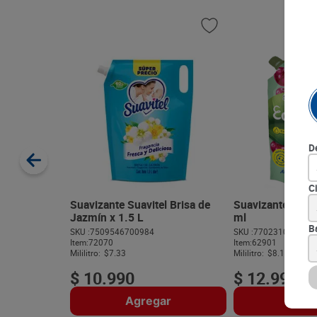
D
C
Suavizante Suavitel Brisa de
Suavizante Eco 
Jazmín x 1.5 L
ml
B
SKU :
7509546700984
SKU :
770231004672
Item
:
72070
Item
:
62901
Mililitro:
$7.33
Mililitro:
$8.12
$
10
.
990
$
12
.
990
Agregar
Agre