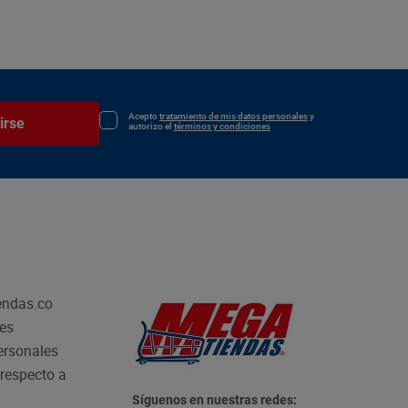
Acepto
tratamiento de mis datos personales
y
irse
autorizo el
términos y condiciones
endas.co
les
personales
respecto a
Síguenos en nuestras redes: