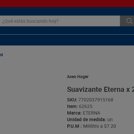
ué estás buscando hoy?
ml
Aseo Hogar
Suavizante Eterna x 
SKU
:
7702037915168
Item
:
62625
Marca:
ETERNA
Unidad de medida:
un
P.U.M :
Mililitro a
$7.20