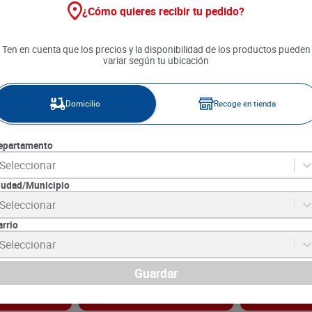
¿Cómo quieres recibir tu pedido?
Ten en cuenta que los precios y la disponibilidad de los productos pueden
variar según tu ubicación
Domicilio
Recoge en tienda
epartamento
Seleccionar
iudad/Municipio
Azulk x 1600
Suavizante Aromatel Floral 2
Suavizante Et
Seleccionar
unds x 900 ml c/u
arrio
5
SKU :
7702191164082
SKU :
7702037915
Item
:
62927
Item
:
62625
Seleccionar
Mililitro:
$11272.22
Mililitro:
$7.20
$
20
.
290
$
14
.
390
Guardar
gar
Agregar
Ag