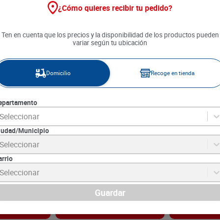
¿Cómo quieres recibir tu pedido?
Ten en cuenta que los precios y la disponibilidad de los productos pueden
variar según tu ubicación
Domicilio
Recoge en tienda
epartamento
Seleccionar
iudad/Municipio
x Manzana
Suavizante Eco Azulk x 1600
Suavizante Sua
Seleccionar
ml
Primavera x 2.
arrio
5
SKU :
7702310046725
SKU :
7509546667
Item
:
62901
Item
:
51573
Seleccionar
Mililitro:
$8.12
Mililitro:
$8.80
$
12
.
990
$
20
.
250
Guardar
gar
Agregar
Ag