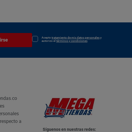
Acepto
tratamiento de mis datos personales
y
irse
autorizo el
términos y condiciones
endas.co
les
personales
respecto a
Síguenos en nuestras redes: