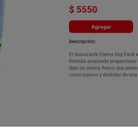
$
5550
Agregar
Descripción:
El Suavizante Eterna Doy Pack x
fórmula avanzada proporciona u
deja un aroma fresco que perdur
como nuevos y disfrutar de una 