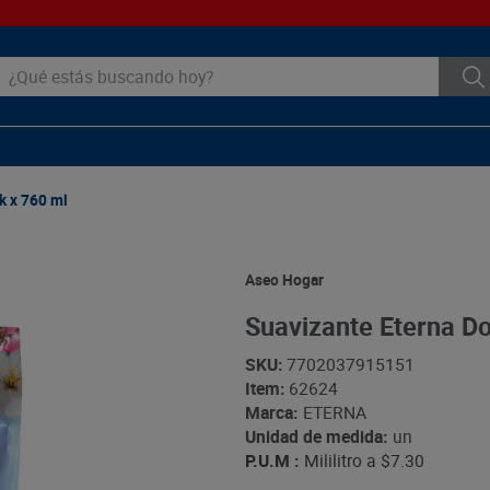
ué estás buscando hoy?
k x 760 ml
Aseo Hogar
Suavizante Eterna Do
SKU
:
7702037915151
Item
:
62624
Marca:
ETERNA
Unidad de medida:
un
P.U.M :
Mililitro a
$7.30