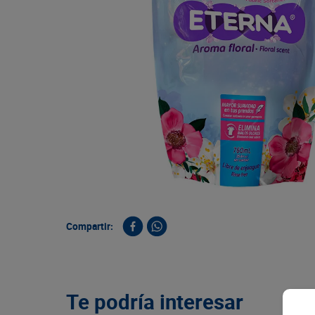
9
.
queso
10
.
papa
Compartir:
Te podría interesar