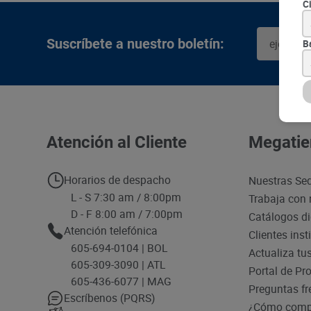
C
Suscríbete a nuestro boletín:
B
Atención al Cliente
Megatie
Horarios de despacho
Nuestras Se
L - S 7:30 am / 8:00pm
Trabaja con 
D - F 8:00 am / 7:00pm
Catálogos di
Atención telefónica
Clientes inst
605-694-0104 | BOL
Actualiza tu
605-309-3090 | ATL
Portal de Pr
605-436-6077 | MAG
Preguntas fr
Escríbenos (PQRS)
¿Cómo compr