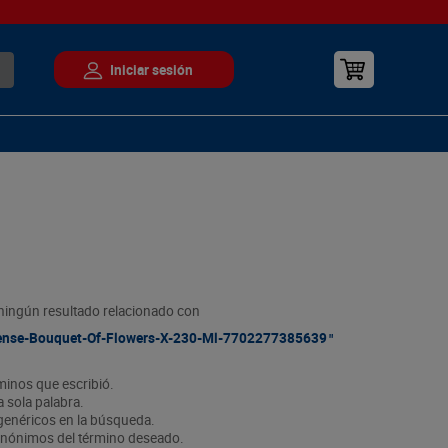
ingún resultado relacionado con
ense-Bouquet-Of-Flowers-X-230-Ml-7702277385639
rminos que escribió.
a sola palabra.
 genéricos en la búsqueda.
sinónimos del término deseado.