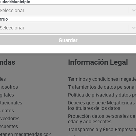
iudad/Municipio
Seleccionar
Suscrib
arrio
Seleccionar
Guardar
ndas
Información Legal
des
Términos y condiciones megati
nosotros
Tratamientos de datos persona
gitales
Política de privacidad y datos 
itucionales
Deberes que tiene Megatiendas 
los titulares de los datos
s datos
Protección datos personales d
oveedores
edad y adolescentes
ecuentes
Transparencia y Ética Empresari
ar en megatiendas.co?