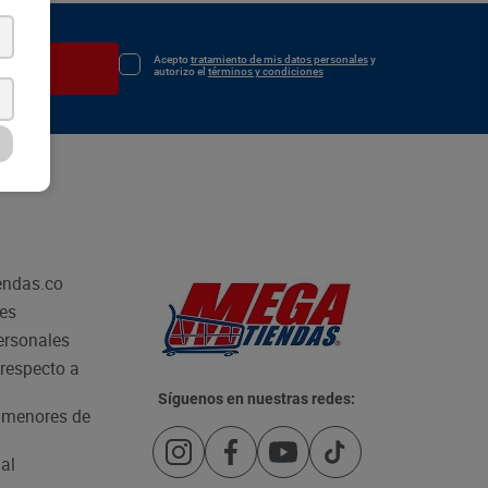
Acepto
tratamiento de mis datos personales
y
irse
autorizo el
términos y condiciones
endas.co
les
personales
respecto a
Síguenos en nuestras redes:
e menores de
al