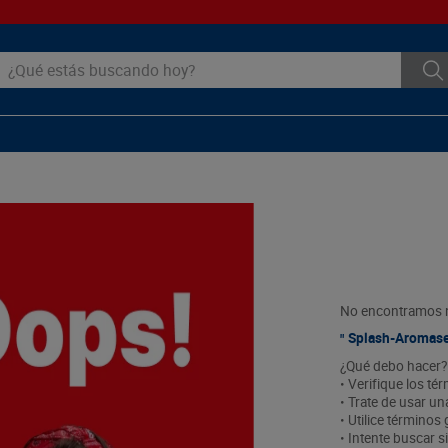
ué estás buscando hoy?
No encontramos n
Splash-Aromas
¿Qué debo hacer?
• Verifique los té
• Trate de usar un
• Utilice términos
• Intente buscar 