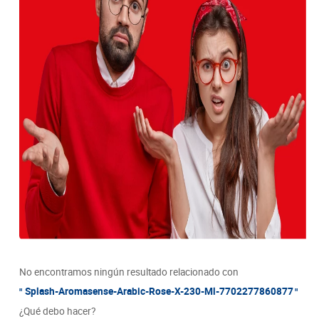
8
.
detergente
9
.
queso
10
.
papa
No encontramos ningún resultado relacionado con
Splash-Aromasense-Arabic-Rose-X-230-Ml-7702277860877
¿Qué debo hacer?