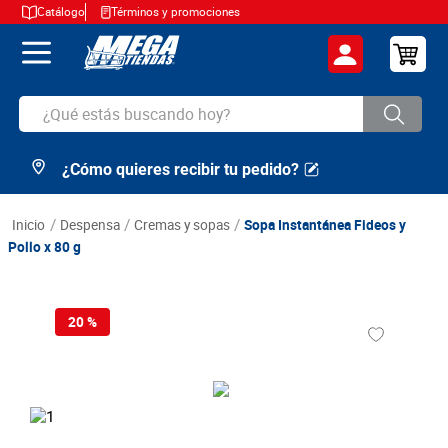
Catálogo
Términos y promociones
¿Qué estás buscando hoy?
¿Cómo quieres recibir tu pedido?
TÉRMINOS MÁS BUSCADOS
1
.
cerveza
despensa
cremas y sopas
Sopa Instantánea Fideos y
2
.
arroz
Pollo x 80 g
3
.
leche
4
.
cafe
20 %
5
.
aceite
6
.
azucar
7
.
huevos