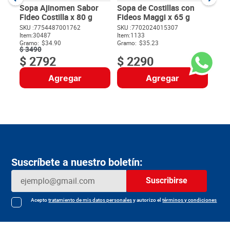
Gram
Sopa Ajinomen Sabor
Sopa de Costillas con
Fideo Costilla x 80 g
Fideos Maggi x 65 g
SKU :
7754487001762
SKU :
7702024015307
Item
:
30487
Item
:
1133
$
Gramo:
$34.90
Gramo:
$35.23
$
3490
$
2792
$
2290
Agregar
Agregar
Suscríbete a nuestro boletín:
Suscribirse
Acepto
tratamiento de mis datos personales
y autorizo el
términos y condiciones