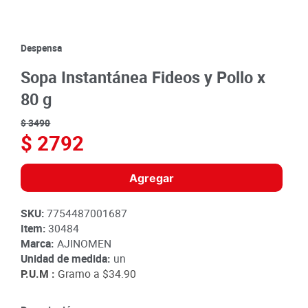
8
.
detergente
9
.
queso
Despensa
10
.
papa
Sopa Instantánea Fideos y Pollo x
80 g
$
3490
$
2792
Agregar
SKU
:
7754487001687
Item
:
30484
Marca:
AJINOMEN
Unidad de medida:
un
P.U.M :
Gramo a
$34.90