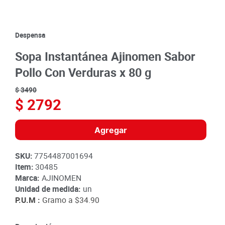
8
.
detergente
9
.
queso
Despensa
10
.
papa
Sopa Instantánea Ajinomen Sabor
Pollo Con Verduras x 80 g
$
3490
$
2792
Agregar
SKU
:
7754487001694
Item
:
30485
Marca:
AJINOMEN
Unidad de medida:
un
P.U.M :
Gramo a
$34.90