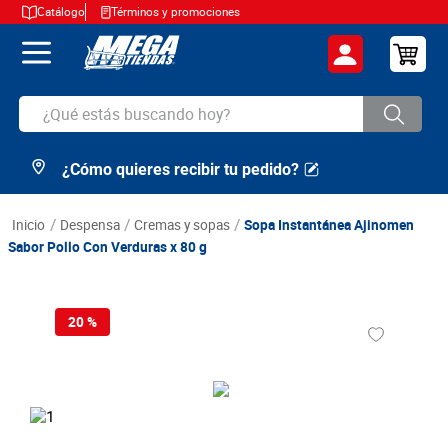
Catálogo
Términos y promociones
¿Qué estás buscando hoy?
¿Cómo quieres recibir tu pedido?
TÉRMINOS MÁS BUSCADOS
1
.
cerveza
despensa
cremas y sopas
Sopa Instantánea Ajinomen
2
.
arroz
Sabor Pollo Con Verduras x 80 g
3
.
leche
4
.
cafe
20 %
5
.
aceite
6
.
azucar
7
.
huevos