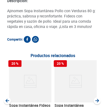
Descripción:
Ajinomen Sopa Instantánea Pollo con Verduras 80 g:
práctica, sabrosa y reconfortante. Fideos con
vegetales y sazón de pollo. Ideal para una comida
rápida en casa, oficina o viaje. ¡Lista en 3 minutos!
Compartir:
Productos relacionados
20 %
20 %
Cre
Cha
50 
SKU :
Item
:
Gram
Sopa Instantánea Fideos
Sopa Instantánea