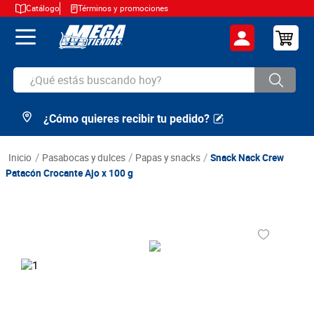
Catálogo
Términos y promociones
¿Qué estás buscando hoy?
¿Cómo quieres recibir tu pedido?
TÉRMINOS MÁS BUSCADOS
1
.
cerveza
pasabocas y dulces
papas y snacks
Snack Nack Crew
2
.
arroz
Patacón Crocante Ajo x 100 g
3
.
leche
4
.
cafe
5
.
aceite
6
.
azucar
7
.
huevos