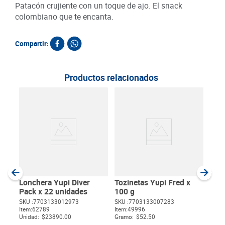
Patacón crujiente con un toque de ajo. El snack
colombiano que te encanta.
Compartir:
Productos relacionados
Gol
Ran
SKU :
Item
:
Gram
Lonchera Yupi Diver
Tozinetas Yupi Fred x
Pack x 22 unidades
100 g
SKU :
7703133012973
SKU :
7703133007283
Item
:
62789
Item
:
49996
$
Unidad:
$23890.00
Gramo:
$52.50