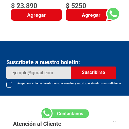
$
23
.
890
$
5250
Agregar
Agregar
Suscríbete a nuestro boletín:
Suscribirse
Acepto
tratamiento de mis datos personales
y autorizo el
términos y condiciones
Atención al Cliente