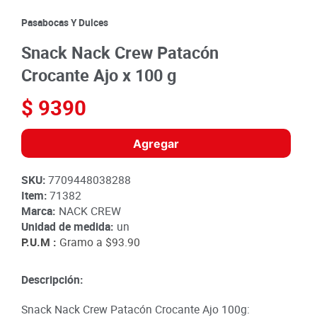
8
.
detergente
Pasabocas Y Dulces
9
.
queso
Snack Nack Crew Patacón
10
.
papa
Crocante Ajo x 100 g
$
9390
Agregar
SKU
:
7709448038288
Item
:
71382
Marca:
NACK CREW
Unidad de medida:
un
P.U.M :
Gramo a
$93.90
Descripción:
Snack Nack Crew Patacón Crocante Ajo 100g: