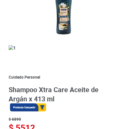
8
.
detergente
9
.
queso
10
.
papa
Cuidado Personal
Shampoo Xtra Care Aceite de
Argán x 413 ml
$
6890
$
5512