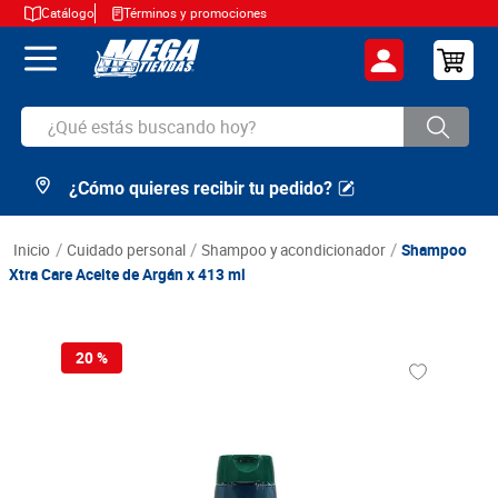
Catálogo
Términos y promociones
¿Qué estás buscando hoy?
¿Cómo quieres recibir tu pedido?
TÉRMINOS MÁS BUSCADOS
1
.
cerveza
cuidado personal
shampoo y acondicionador
Shampoo
2
.
arroz
Xtra Care Aceite de Argán x 413 ml
3
.
leche
4
.
cafe
20 %
5
.
aceite
6
.
azucar
7
.
huevos