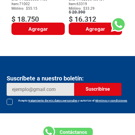
Item
:
71002
Item
:
63319
$
Mililitro:
$55.15
Mililitro:
$33.29
$
20
.
390
$
18
.
750
$
16
.
312
Agregar
Agregar
Suscríbete a nuestro boletín:
Suscribirse
Acepto
tratamiento de mis datos personales
y autorizo el
términos y condiciones