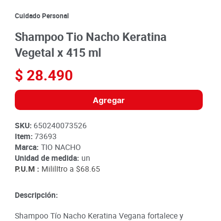
8
.
detergente
Cuidado Personal
9
.
queso
Shampoo Tio Nacho Keratina
10
.
papa
Vegetal x 415 ml
$
28
.
490
Agregar
SKU
:
650240073526
Item
:
73693
Marca:
TIO NACHO
Unidad de medida:
un
P.U.M :
MililItro a
$68.65
Descripción:
Shampoo Tío Nacho Keratina Vegana fortalece y