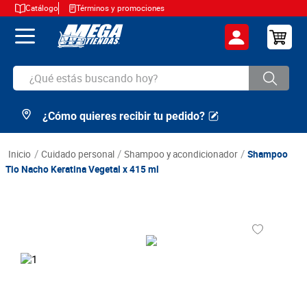
Catálogo
Términos y promociones
¿Qué estás buscando hoy?
¿Cómo quieres recibir tu pedido?
TÉRMINOS MÁS BUSCADOS
1
.
cerveza
cuidado personal
shampoo y acondicionador
Shampoo
2
.
arroz
Tio Nacho Keratina Vegetal x 415 ml
3
.
leche
4
.
cafe
5
.
aceite
6
.
azucar
7
.
huevos