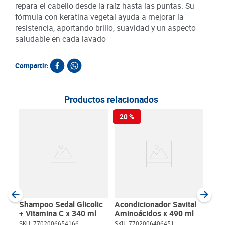
repara el cabello desde la raíz hasta las puntas. Su
fórmula con keratina vegetal ayuda a mejorar la
resistencia, aportando brillo, suavidad y un aspecto
saludable en cada lavado
Compartir:
Productos relacionados
20 %
Sha
Repa
400
SKU :
Item
:
Milili
Shampoo Sedal Glicolic
Acondicionador Savital
+ Vitamina C x 340 ml
Aminoácidos x 490 ml
SKU :
7702006654166
SKU :
7702006406451