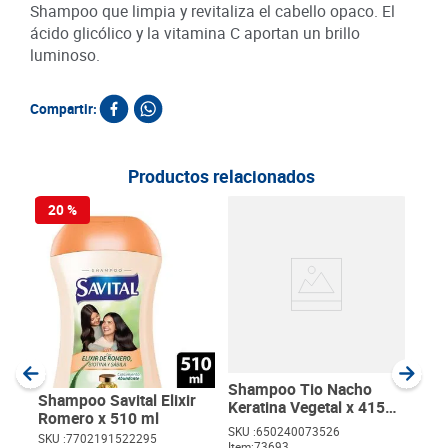
Shampoo que limpia y revitaliza el cabello opaco. El
ácido glicólico y la vitamina C aportan un brillo
luminoso.
Compartir:
Productos relacionados
20 %
Sha
Repa
SKU :
Item
:
Milili
Shampoo Tio Nacho
Shampoo Savital Elixir
Keratina Vegetal x 415
Romero x 510 ml
ml
SKU :
650240073526
SKU :
7702191522295
Item
:
73693