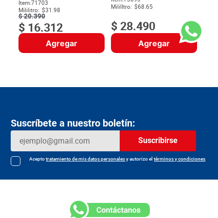
$
Item
:
71703
MililItro:
$68.65
Mililitro:
$31.98
$
20
.
390
$
28
.
490
$
16
.
312
Agregar
Agregar
Suscríbete a nuestro boletín:
Suscribirse
Acepto
tratamiento de mis datos personales
y autorizo el
términos y condiciones