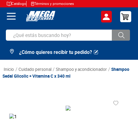
Catálogo
Términos y promociones
¿Qué estás buscando hoy?
¿Cómo quieres recibir tu pedido?
TÉRMINOS MÁS BUSCADOS
1
.
cerveza
cuidado personal
shampoo y acondicionador
Shampoo
2
.
arroz
Sedal Glicolic + Vitamina C x 340 ml
3
.
leche
4
.
cafe
5
.
aceite
6
.
azucar
7
.
huevos