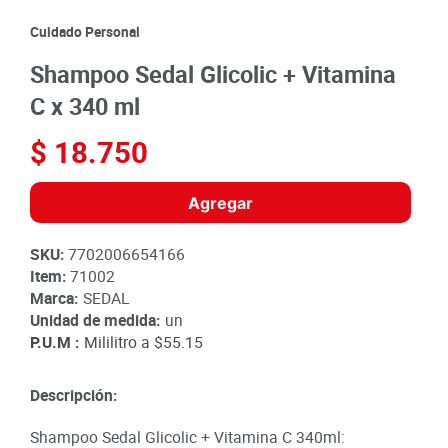
8
.
detergente
Cuidado Personal
9
.
queso
Shampoo Sedal Glicolic + Vitamina
10
.
papa
C x 340 ml
$
18
.
750
Agregar
SKU
:
7702006654166
Item
:
71002
Marca:
SEDAL
Unidad de medida:
un
P.U.M :
Mililitro a
$55.15
Descripción:
Shampoo Sedal Glicolic + Vitamina C 340ml: