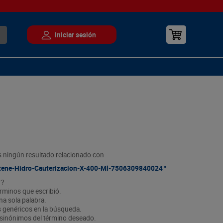
ningún resultado relacionado con
ene-Hidro-Cauterizacion-X-400-Ml-7506309840024
r?
érminos que escribió.
na sola palabra.
os genéricos en la búsqueda.
r sinónimos del término deseado.