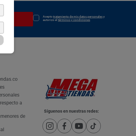
Acepto
tratamiento de mis datos personales
y
irse
autorizo el
términos y condiciones
endas.co
les
personales
respecto a
Síguenos en nuestras redes:
e menores de
al