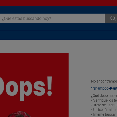
ué estás buscando hoy?
No encontramos 
Shampoo-Pant
¿Qué debo hace
• Verifique los t
• Trate de usar u
• Utilice términ
• Intente busca