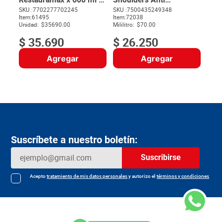
Acondicionador x 550 ml
Resequedad x 375 ml
SKU :
7702277702245
SKU :
7500435249348
Item
:
61495
Item
:
72038
$
Unidad:
$35690.00
Mililitro:
$70.00
$
35
.
690
$
26
.
250
Agregar
Agregar
Suscríbete a nuestro boletín:
Suscribirse
Acepto
tratamiento de mis datos personales
y autorizo el
términos y condiciones