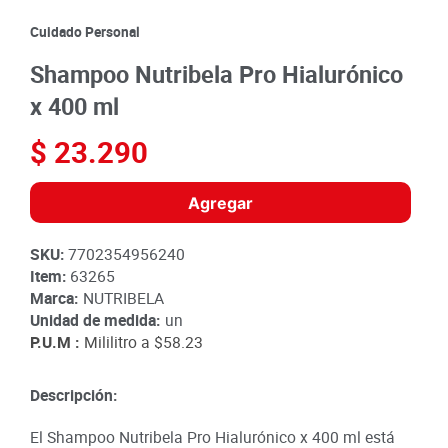
8
.
detergente
Cuidado Personal
9
.
queso
Shampoo Nutribela Pro Hialurónico
10
.
papa
x 400 ml
$
23
.
290
Agregar
SKU
:
7702354956240
Item
:
63265
Marca:
NUTRIBELA
Unidad de medida:
un
P.U.M :
Mililitro a
$58.23
Descripción:
El Shampoo Nutribela Pro Hialurónico x 400 ml está