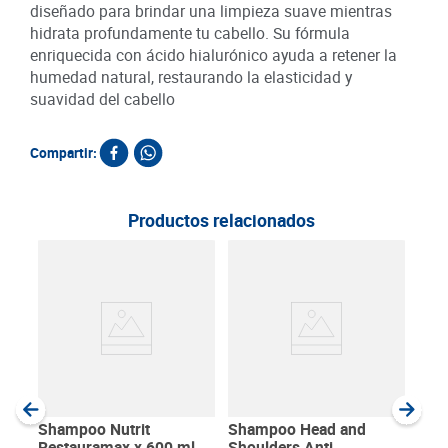
diseñado para brindar una limpieza suave mientras
hidrata profundamente tu cabello. Su fórmula
enriquecida con ácido hialurónico ayuda a retener la
humedad natural, restaurando la elasticidad y
suavidad del cabello
Compartir:
Productos relacionados
Aco
Rom
SKU :
Item
:
Milili
Shampoo Nutrit
Shampoo Head and
Restauramax x 600 ml +
Shoulders Anti