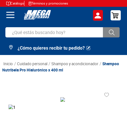
Catálogo
Términos y promociones
¿Qué estás buscando hoy?
¿Cómo quieres recibir tu pedido?
TÉRMINOS MÁS BUSCADOS
1
.
cerveza
cuidado personal
shampoo y acondicionador
Shampoo
2
.
arroz
Nutribela Pro Hialurónico x 400 ml
3
.
leche
4
.
cafe
5
.
aceite
6
.
azucar
7
.
huevos