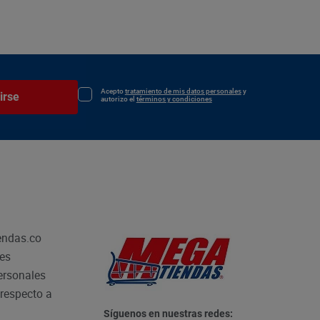
Acepto
tratamiento de mis datos personales
y
irse
autorizo el
términos y condiciones
endas.co
les
personales
respecto a
Síguenos en nuestras redes: