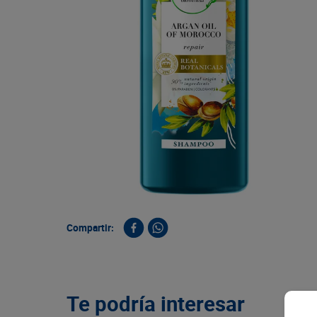
9
.
queso
10
.
papa
Compartir:
Te podría interesar