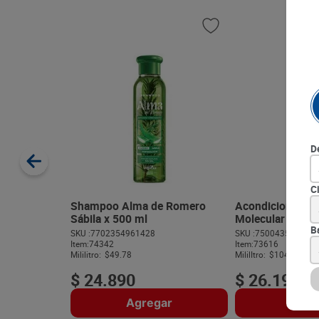
D
C
Shampoo Alma de Romero
Acondicionador
Sábila x 500 ml
Molecular Bond 
B
SKU :
7702354961428
SKU :
750043525899
Item
:
74342
Item
:
73616
Mililitro:
$49.78
MililItro:
$104.76
$
24
.
890
$
26
.
190
Agregar
Agre