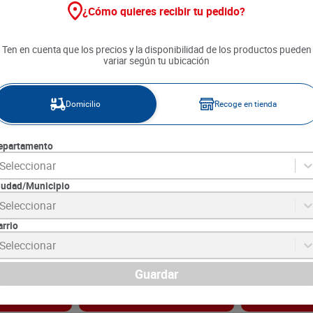
¿Cómo quieres recibir tu pedido?
Ten en cuenta que los precios y la disponibilidad de los productos pueden
variar según tu ubicación
Domicilio
Recoge en tienda
epartamento
Seleccionar
iudad/Municipio
 Pantene
Shampoo Pantene Biotinamina
Acondicionado
Seleccionar
Repai x 250 ml
B3 x 300 ml
Hialurónico x 
arrio
9
SKU :
7500435248037
SKU :
7702354956
Item
:
72036
Item
:
63261
Seleccionar
Mililitro:
$88.33
Mililitro:
$62.95
$
26
.
500
$
23
.
290
Guardar
gar
Agregar
Ag