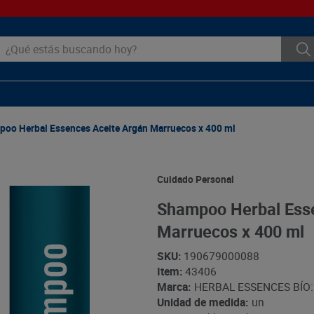
ué estás buscando hoy?
oo Herbal Essences Aceite Argán Marruecos x 400 ml
Cuidado Personal
Shampoo Herbal Ess
Marruecos x 400 ml
SKU
:
190679000088
Item
:
43406
Marca:
HERBAL ESSENCES BÍO
Unidad de medida:
un