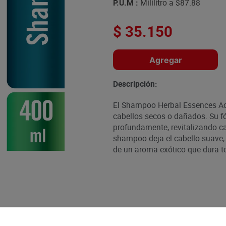
P.U.M :
Mililitro a
$87.88
$
35
.
150
Agregar
Descripción:
El Shampoo Herbal Essences Ace
cabellos secos o dañados. Su f
profundamente, revitalizando ca
shampoo deja el cabello suave,
de un aroma exótico que dura to