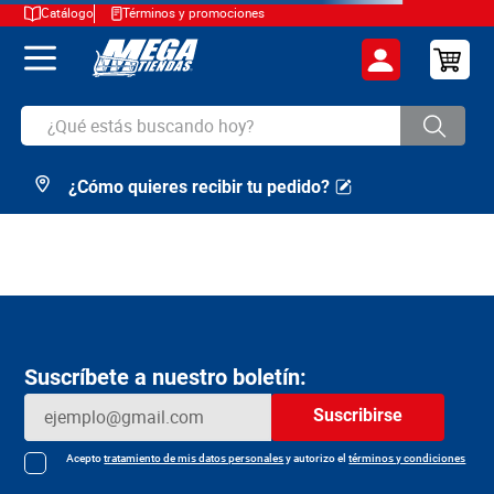
Catálogo
Términos y promociones
¿Qué estás buscando hoy?
¿Cómo quieres recibir tu pedido?
TÉRMINOS MÁS BUSCADOS
1
.
cerveza
2
.
arroz
3
.
leche
4
.
cafe
Suscríbete a nuestro boletín:
5
.
aceite
Suscribirse
6
.
azucar
7
.
huevos
Acepto
tratamiento de mis datos personales
y autorizo el
términos y condiciones