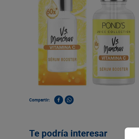
9
.
queso
10
.
papa
Compartir:
Te podría interesar