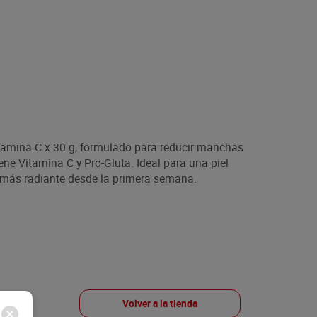
amina C x 30 g, formulado para reducir manchas
iene Vitamina C y Pro-Gluta. Ideal para una piel
 más radiante desde la primera semana.
Volver a la tienda