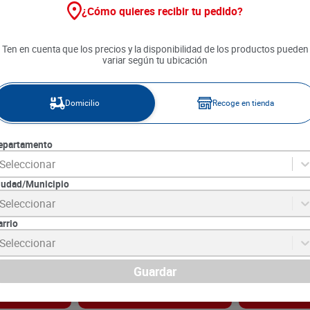
¿Cómo quieres recibir tu pedido?
Ten en cuenta que los precios y la disponibilidad de los productos pueden
variar según tu ubicación
Domicilio
Recoge en tienda
epartamento
Seleccionar
iudad/Municipio
 Base Colors x
Agua Micelar Pomys Basic x
Shampoo Garni
Seleccionar
250 ml
Adiós Esponja
arrio
7
SKU :
7702026188108
SKU :
7509552876
Item
:
50568
Item
:
73474
Seleccionar
Mililitro:
$47.16
Mililitro:
$68.54
$
11
.
790
$
23
.
990
Guardar
gar
Agregar
Ag