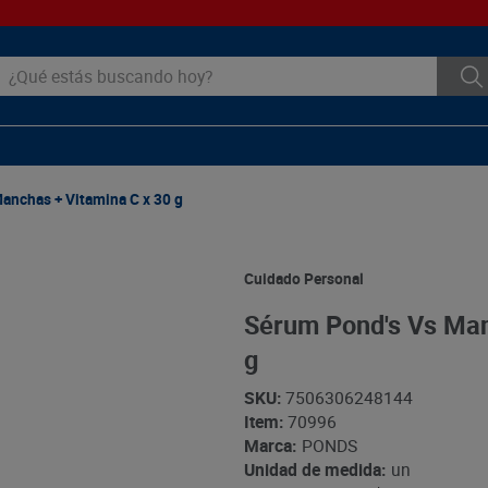
ué estás buscando hoy?
anchas + Vitamina C x 30 g
Cuidado Personal
Sérum Pond's Vs Man
g
SKU
:
7506306248144
Item
:
70996
Marca:
PONDS
Unidad de medida:
un