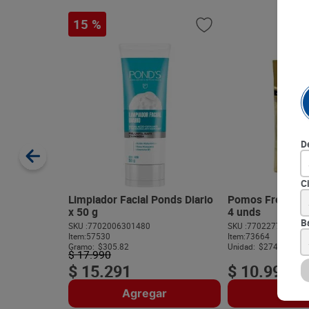
15 %
D
C
Limpiador Facial Ponds Diario
Pomos Freestyle
x 50 g
4 unds
B
SKU :
7702006301480
SKU :
770227765341
Item
:
57530
Item
:
73664
Gramo:
$305.82
Unidad:
$2747.50
$
17
.
990
$
15
.
291
$
10
.
990
Agregar
Agre