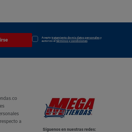
Acepto
tratamiento de mis datos personales
y
irse
autorizo el
términos y condiciones
endas.co
les
personales
respecto a
Síguenos en nuestras redes: