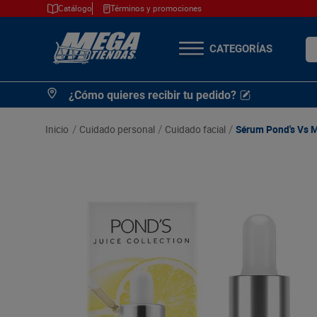
Catálogo
Términos y promociones
¿Q
TÉRMINOS MÁS
¿Cómo quieres recibir tu pedido?
BUSCADOS
1
.
cerveza
cuidado personal
cuidado facial
Sérum Pond's Vs M
2
.
arroz
3
.
leche
4
.
cafe
5
.
aceite
6
.
azucar
7
.
huevos
8
.
detergente