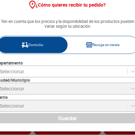
¿Cómo quieres recibir tu pedido?
20 %
Ten en cuenta que los precios y la disponibilidad de los productos pueden
variar según tu ubicación
Domicilio
Recoge en tienda
epartamento
Seleccionar
iudad/Municipio
Coruña x 500
Salsa de Soya La Coruña x 180
Salsa Pasta de
Seleccionar
g
g
arrio
9
SKU :
7702312240305
SKU :
7702175130
Item
:
255
Item
:
332
Seleccionar
Gramo:
$36.22
Gramo:
$26.39
$
8150
$
6520
$
4090
Guardar
gar
Agregar
Ag