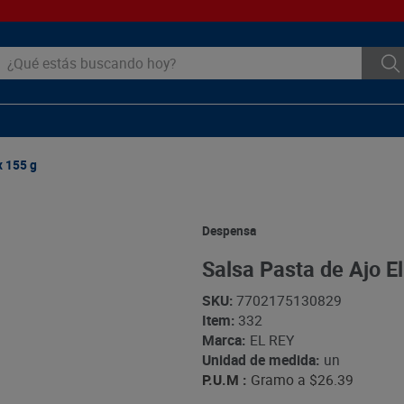
ué estás buscando hoy?
x 155 g
Despensa
Salsa Pasta de Ajo El
SKU
:
7702175130829
Item
:
332
Marca:
EL REY
Unidad de medida:
un
P.U.M :
Gramo a
$26.39