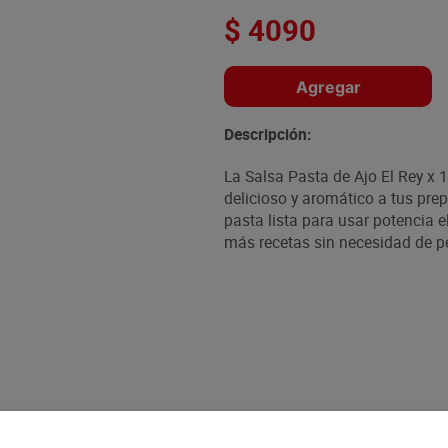
$
4090
Agregar
Descripción:
La Salsa Pasta de Ajo El Rey x 1
delicioso y aromático a tus pre
pasta lista para usar potencia 
más recetas sin necesidad de pel