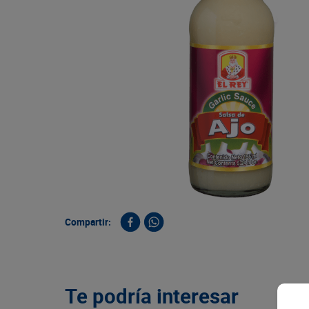
9
.
queso
10
.
papa
Compartir:
Te podría interesar