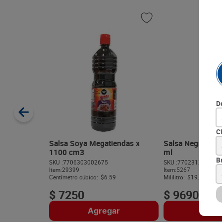
D
C
Salsa Soya Megatiendas x
Salsa Negra La 
1100 cm3
ml
B
SKU :
7706303002675
SKU :
770231254240
Item
:
29399
Item
:
5267
Centímetro cúbico:
$6.59
Mililitro:
$19.38
$
7250
$
9690
Agregar
Agre