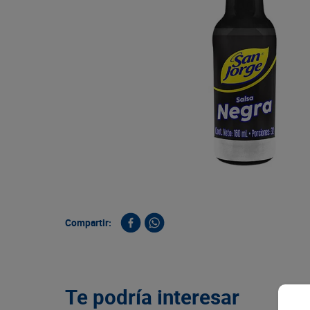
9
.
queso
10
.
papa
Compartir:
Te podría interesar