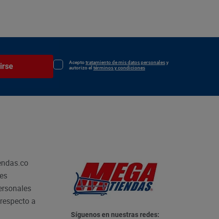
Acepto
tratamiento de mis datos personales
y
irse
autorizo el
términos y condiciones
endas.co
les
personales
respecto a
Síguenos en nuestras redes: