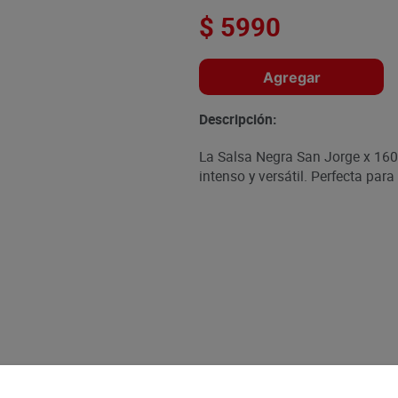
$
5990
Agregar
Descripción:
La Salsa Negra San Jorge x 160
intenso y versátil. Perfecta par