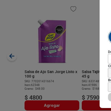
D
C
Salsa de Ajo San Jorge Listo x
Salsa Tajín en P
100 g
45 g
B
SKU :
7702014316674
SKU :
633148100099
Item
:
62348
Item
:
41986
Gramo:
$48.00
Gramo:
$168.67
$
4800
$
7590
Agregar
Agre