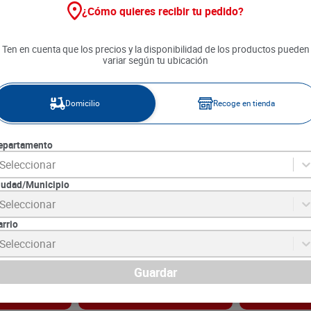
¿Cómo quieres recibir tu pedido?
Ten en cuenta que los precios y la disponibilidad de los productos pueden
variar según tu ubicación
Domicilio
Recoge en tienda
epartamento
Seleccionar
iudad/Municipio
olvo Clásico x
Salsa China Megatiendas x 165
Salsa Soya Bes
Seleccionar
g
500 ml
arrio
SKU :
7706303002712
SKU :
7707298470
Item
:
29552
Item
:
63651
Seleccionar
Gramo:
$15.45
Mililitro:
$24.78
$
2550
$
12
.
390
Guardar
gar
Agregar
Ag