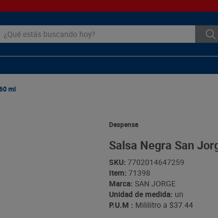
ué estás buscando hoy?
160 ml
Despensa
Salsa Negra San Jor
SKU
:
7702014647259
Item
:
71398
Marca:
SAN JORGE
Unidad de medida:
un
P.U.M :
Mililitro a
$37.44