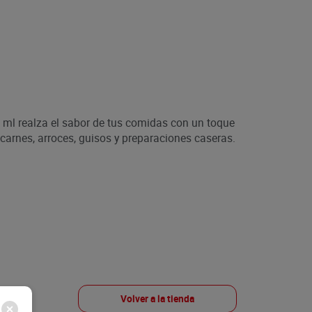
 ml realza el sabor de tus comidas con un toque
a carnes, arroces, guisos y preparaciones caseras.
Volver a la tienda