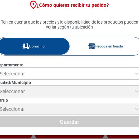
¿Cómo quieres recibir tu pedido?
Ten en cuenta que los precios y la disponibilidad de los productos pueden
variar según tu ubicación
Domicilio
Recoge en tienda
epartamento
Seleccionar
iudad/Municipio
a Constancia x
Salsa Teriyaki La Constancia x
Salsa Tomate 
Seleccionar
200 g
arrio
3
SKU :
7702097123381
SKU :
7350510163
Item
:
54197
Item
:
294
Seleccionar
Gramo:
$32.25
Gramo:
$30.20
$
6450
$
11
.
990
Guardar
gar
Agregar
Ag