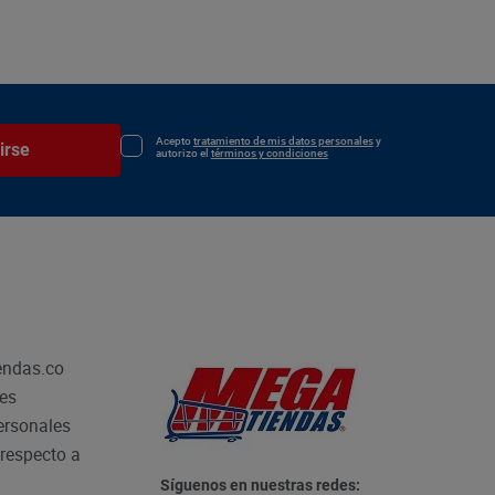
Acepto
tratamiento de mis datos personales
y
irse
autorizo el
términos y condiciones
endas.co
les
personales
respecto a
Síguenos en nuestras redes: