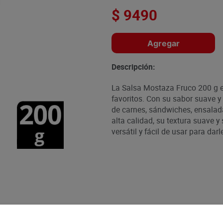
$
9490
Agregar
Descripción:
La Salsa Mostaza Fruco 200 g e
favoritos. Con su sabor suave y
de carnes, sándwiches, ensalada
alta calidad, su textura suave y
versátil y fácil de usar para dar