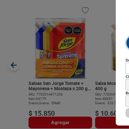
D
C
Salsas San Jorge Tomate +
Salsa Mostaza L
Mayonesa + Mostaza x 200 g
400 g
c/u
B
SKU :
7702014471236
SKU :
770209708656
Item
:
64179
Item
:
48697
Gramo,Gramo:
$NaN
Gramo:
$26.50
$
15
.
850
$
10
.
600
Agregar
Agre