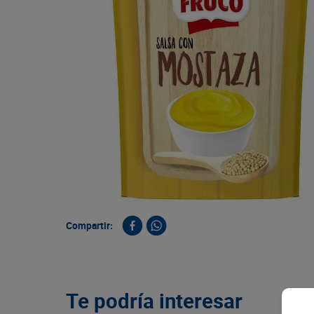
9
.
queso
10
.
papa
Compartir:
Te podría interesar