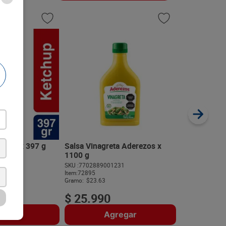
Salsa Adere
Especiada x
SKU :
77028890
Item
:
72894
Gramo:
$39.97
Heinz x 397 g
Salsa Vinagreta Aderezos x
1100 g
72
SKU :
7702889001231
$
12
.
39
Item
:
72895
Gramo:
$23.63
$
25
.
990
regar
Agregar
A