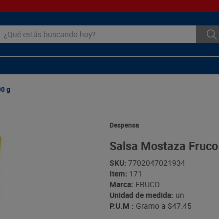
ué estás buscando hoy?
00 g
Despensa
Salsa Mostaza Fruco
SKU
:
7702047021934
Item
:
171
Marca:
FRUCO
Unidad de medida:
un
P.U.M :
Gramo a
$47.45