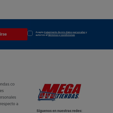
Acepto
tratamiento de mis datos personales
y
irse
autorizo el
términos y condiciones
endas.co
les
personales
respecto a
Síguenos en nuestras redes: