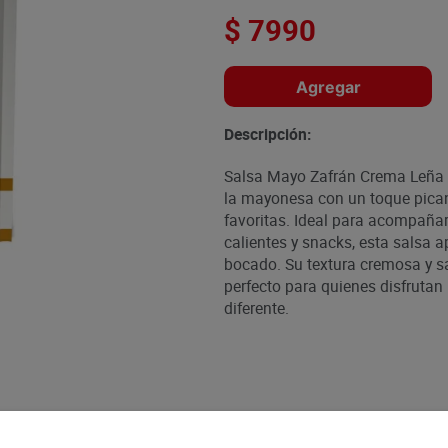
$
7990
Agregar
Descripción:
Salsa Mayo Zafrán Crema Leña 
la mayonesa con un toque pican
favoritas. Ideal para acompaña
calientes y snacks, esta salsa a
bocado. Su textura cremosa y s
perfecto para quienes disfrutan
diferente.