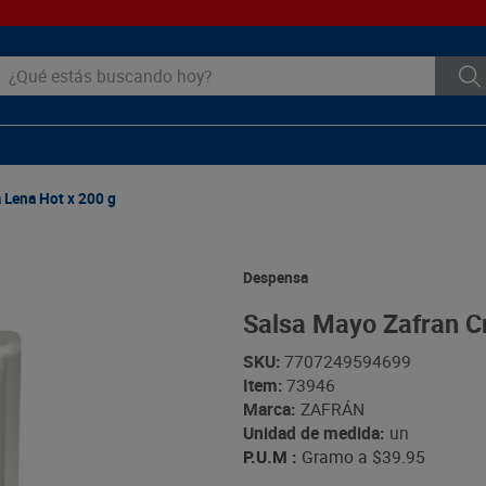
ué estás buscando hoy?
 Lena Hot x 200 g
Despensa
Salsa Mayo Zafran C
SKU
:
7707249594699
Item
:
73946
Marca:
ZAFRÁN
Unidad de medida:
un
P.U.M :
Gramo a
$39.95