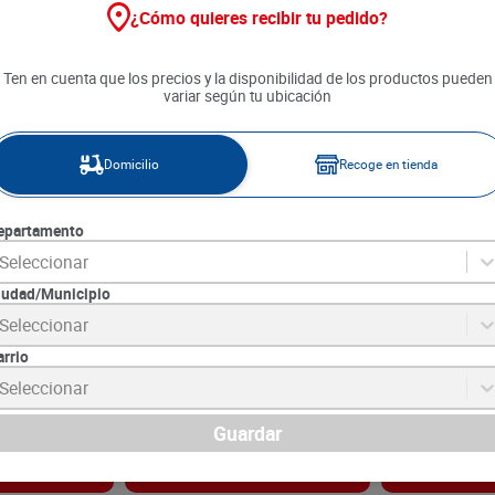
¿Cómo quieres recibir tu pedido?
Ten en cuenta que los precios y la disponibilidad de los productos pueden
variar según tu ubicación
Domicilio
Recoge en tienda
epartamento
Seleccionar
iudad/Municipio
Light Fruco x
Salsa Zafran Crema Leña Cup x
Salsa Zafran 
Seleccionar
290 g
290 g
arrio
4
SKU :
7707249599526
SKU :
7707249596
Item
:
74043
Item
:
74044
Seleccionar
Gramo:
$25.48
Gramo:
$24.63
$
7390
$
7390
Guardar
gar
Agregar
Ag