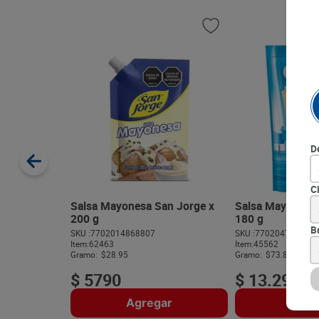
D
C
Salsa Mayonesa San Jorge x
Salsa Mayonesa 
200 g
180 g
B
SKU :
7702014868807
SKU :
770204703901
Item
:
62463
Item
:
45562
Gramo:
$28.95
Gramo:
$73.83
$
5790
$
13
.
290
Agregar
Agre