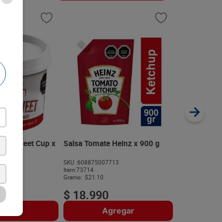
Salsa Tártar
190 g
SKU :
77020971
Item
:
59901
Gramo:
$37.84
BBQ Sweet Cup x
Salsa Tomate Heinz x 900 g
617
SKU :
608875007713
$
7190
Item
:
73714
Gramo:
$21.10
$
18
.
990
regar
Agregar
A