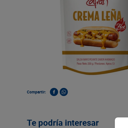
9
.
queso
10
.
papa
Compartir:
Te podría interesar