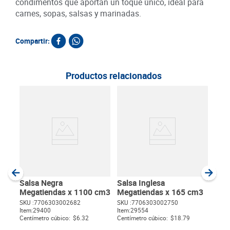
condimentos que aportan un toque único, ideal para
carnes, sopas, salsas y marinadas.
Compartir:
Productos relacionados
Sal
x 1
SKU :
Item
:
Gram
Salsa Negra
Salsa Inglesa
Megatiendas x 1100 cm3
Megatiendas x 165 cm3
SKU :
7706303002682
SKU :
7706303002750
Item
:
29400
Item
:
29554
$
Centímetro cúbico:
$6.32
Centímetro cúbico:
$18.79