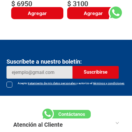
$
6950
$
3100
Agregar
Agregar
Suscríbete a nuestro boletín:
Suscribirse
Acepto
tratamiento de mis datos personales
y autorizo el
términos y condiciones
Atención al Cliente