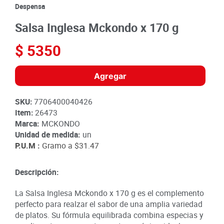
8
.
detergente
Despensa
9
.
queso
Salsa Inglesa Mckondo x 170 g
10
.
papa
$
5350
Agregar
SKU
:
7706400040426
Item
:
26473
Marca:
MCKONDO
Unidad de medida:
un
P.U.M :
Gramo a
$31.47
Descripción:
La Salsa Inglesa Mckondo x 170 g es el complemento
perfecto para realzar el sabor de una amplia variedad
de platos. Su fórmula equilibrada combina especias y