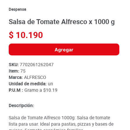
8
.
detergente
Despensa
9
.
queso
Salsa de Tomate Alfresco x 1000 g
10
.
papa
$
10
.
190
Agregar
SKU
:
7702061262047
Item
:
75
Marca:
ALFRESCO
Unidad de medida:
un
P.U.M :
Gramo a
$10.19
Descripción:
Salsa de Tomate Alfresco 1000g: Salsa de tomate
lista para usar. Ideal para pastas, pizzas y bases de