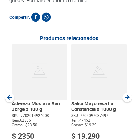
guisos. Formato económico familiar.
Compartir:
Productos relacionados
40
Sal
Jor
SKU :
Item
:
Gram
Aderezo Mostaza San
Salsa Mayonesa La
Jorge x 100 g
Constancia x 1000 g
SKU :
7702014924008
SKU :
7702097037497
$
18
Item
:
62366
Item
:
47452
$
Gramo:
$23.50
Gramo:
$19.29
$
2350
$
19
.
290