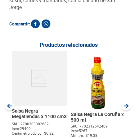
sushi, carnes y marinados, con la calidad de San
Jorge.
Compartir:
Productos relacionados
Sal
List
SKU :
Item
:
Gram
Salsa Negra
Salsa Negra La Coruña x
Megatiendas x 1100 cm3
500 ml
SKU :
7706303002682
SKU :
7702312542409
Item
:
29400
$
Item
:
5267
Centímetro cúbico:
$6.32
Mililitro:
$19.38