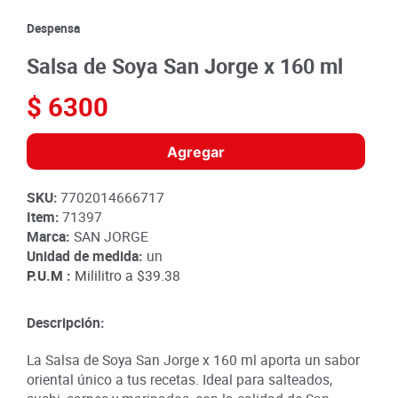
9
.
queso
Despensa
10
.
papa
Salsa de Soya San Jorge x 160 ml
$
6300
Agregar
SKU
:
7702014666717
Item
:
71397
Marca:
SAN JORGE
Unidad de medida:
un
P.U.M :
Mililitro a
$39.38
Descripción:
La Salsa de Soya San Jorge x 160 ml aporta un sabor
oriental único a tus recetas. Ideal para salteados,