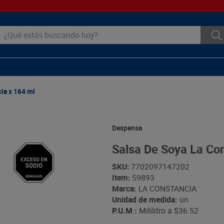
ué estás buscando hoy?
ia x 164 ml
Despensa
Salsa De Soya La Con
SKU
:
7702097147202
Item
:
59893
Marca:
LA CONSTANCIA
Unidad de medida:
un
P.U.M :
Mililitro a
$36.52