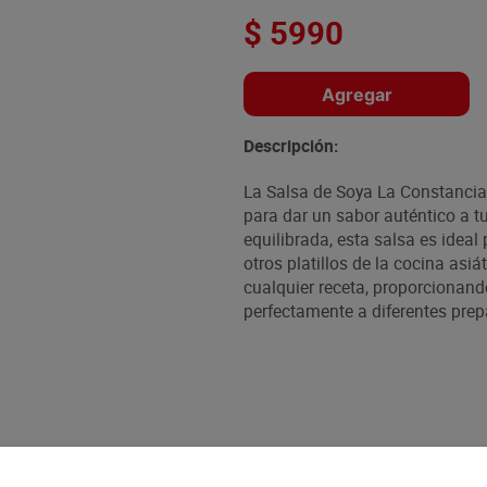
$
5990
Agregar
Descripción:
La Salsa de Soya La Constancia 
para dar un sabor auténtico a tu
equilibrada, esta salsa es ideal
otros platillos de la cocina asi
cualquier receta, proporcionan
perfectamente a diferentes prep