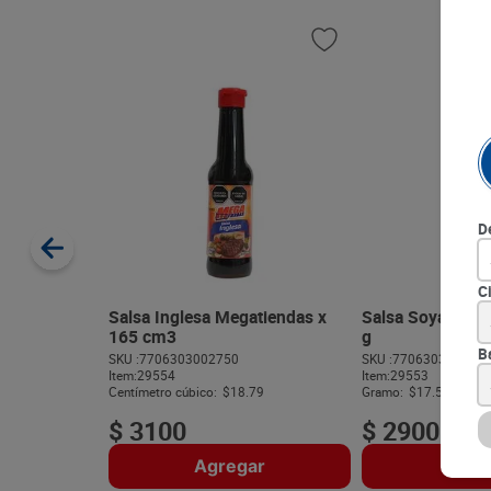
D
C
Salsa Inglesa Megatiendas x
Salsa Soya Mega
165 cm3
g
B
SKU :
7706303002750
SKU :
770630300266
Item
:
29554
Item
:
29553
Centímetro cúbico:
$18.79
Gramo:
$17.58
$
3100
$
2900
Agregar
Agre