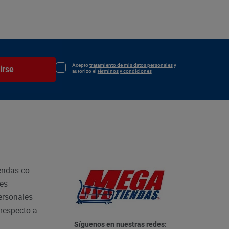
Acepto
tratamiento de mis datos personales
y
irse
autorizo el
términos y condiciones
endas.co
les
personales
respecto a
Síguenos en nuestras redes: