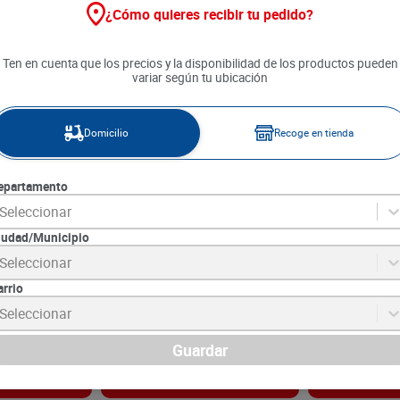
¿Cómo quieres recibir tu pedido?
Ten en cuenta que los precios y la disponibilidad de los productos pueden
variar según tu ubicación
Domicilio
Recoge en tienda
epartamento
Seleccionar
iudad/Municipio
tiendas x 165
Salsa De Soya La Constancia x
Salsas San Jo
Seleccionar
164 ml
ml + Negra x 1
185 ml
arrio
8
SKU :
7702097147202
SKU :
7702014960
Item
:
59893
Item
:
72556
Seleccionar
Mililitro:
$36.52
Unidad,Unidad:
$N
$
5990
$
15
.
050
Guardar
gar
Agregar
Ag