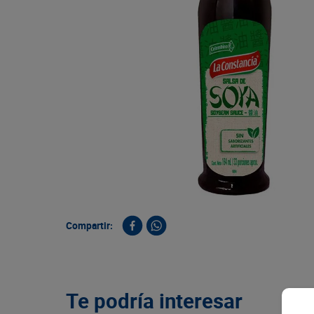
9
.
queso
10
.
papa
Compartir:
Te podría interesar