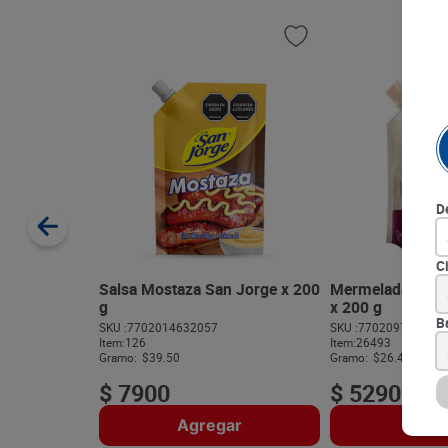
D
C
Salsa Mostaza San Jorge x 200
Mermelada La c
g
x 200 g
B
SKU :
7702014632057
SKU :
770209703664
Item
:
126
Item
:
26493
Gramo:
$39.50
Gramo:
$26.45
$
7900
$
5290
Agregar
Agre