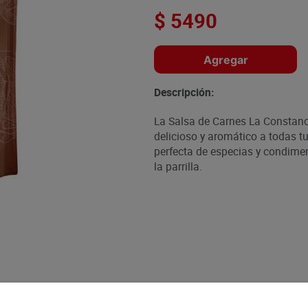
$
5490
Agregar
Descripción:
La Salsa de Carnes La Constanc
delicioso y aromático a todas 
perfecta de especias y condime
la parrilla.