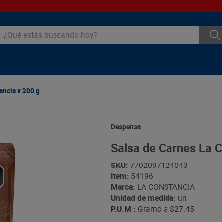
ué estás buscando hoy?
ancia x 200 g
Despensa
Salsa de Carnes La C
SKU
:
7702097124043
Item
:
54196
Marca:
LA CONSTANCIA
Unidad de medida:
un
P.U.M :
Gramo a
$27.45