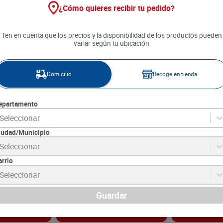
¿Cómo quieres recibir tu pedido?
Ten en cuenta que los precios y la disponibilidad de los productos pueden
variar según tu ubicación
Domicilio
Recoge en tienda
epartamento
Seleccionar
iudad/Municipio
onstancia Mora
Salsa Mayonesa San Jorge x
Salsa Mayones
Seleccionar
600 g
180 g
arrio
3
SKU :
7702014039412
SKU :
7702047039
Item
:
62989
Item
:
45562
Seleccionar
Gramo:
$26.17
Gramo:
$73.83
$
15
.
700
$
13
.
290
Guardar
gar
Agregar
Ag