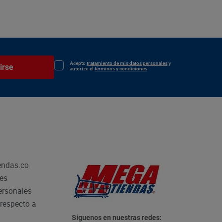
Acepto
tratamiento de mis datos personales
y
irse
autorizo el
términos y condiciones
endas.co
les
personales
respecto a
Síguenos en nuestras redes: