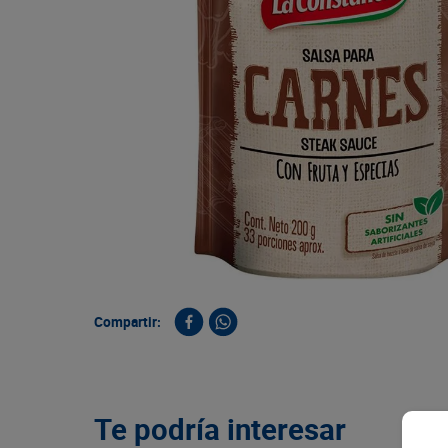
9
.
queso
10
.
papa
Compartir:
Te podría interesar