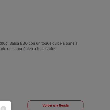
00g: Salsa BBQ con un toque dulce a panela.
darle un sabor único a tus asados.
Volver a la tienda