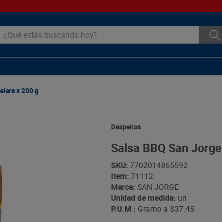
ué estás buscando hoy?
lera x 200 g
Despensa
Salsa BBQ San Jorge
SKU
:
7702014865592
Item
:
71112
Marca:
SAN JORGE
Unidad de medida:
un
P.U.M :
Gramo a
$37.45