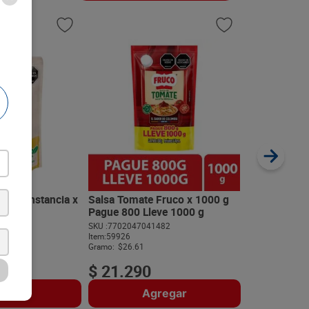
Salsa de To
380 g
SKU :
77020145
Item
:
61990
Gramo:
$25.13
 La Constancia x
Salsa Tomate Fruco x 1000 g
Pague 800 Lleve 1000 g
563
SKU :
7702047041482
$
9550
Item
:
59926
Gramo:
$26.61
$
21
.
290
regar
Agregar
A