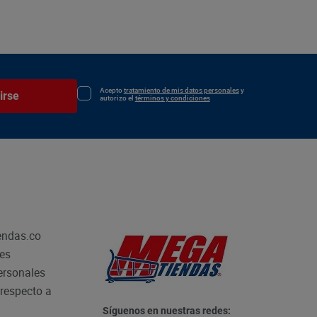
Acepto
tratamiento de mis datos personales
y
irse
autorizo el
términos y condiciones
endas.co
les
personales
respecto a
Síguenos en nuestras redes: