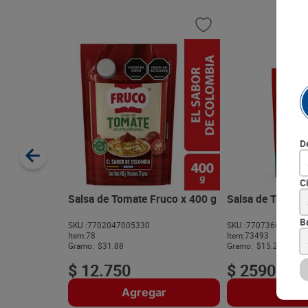
D
C
Salsa de Tomate Fruco x 400 g
Salsa de Tomate 
B
SKU :
7702047005330
SKU :
770736663887
Item
:
78
Item
:
73493
Gramo:
$31.88
Gramo:
$15.24
$
12
.
750
$
2590
Agregar
Agre