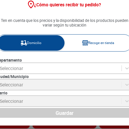
¿Cómo quieres recibir tu pedido?
Ten en cuenta que los precios y la disponibilidad de los productos pueden
variar según tu ubicación
Domicilio
Recoge en tienda
epartamento
Seleccionar
iudad/Municipio
Seletti x 170 g
Salsa de Tomate Seletti x 800 g
Salsa Mostaza
Seleccionar
400 g
arrio
0
SKU :
7707366635886
SKU :
7702097086
Item
:
73491
Item
:
48697
Seleccionar
Gramo:
$11.11
Gramo:
$26.50
$
8890
$
10
.
600
Guardar
gar
Agregar
Ag