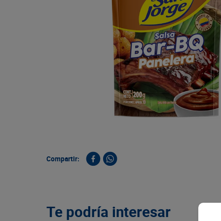
9
.
queso
10
.
papa
Compartir:
Te podría interesar