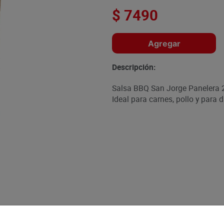
$
7490
Agregar
Descripción:
Salsa BBQ San Jorge Panelera 2
Ideal para carnes, pollo y para 