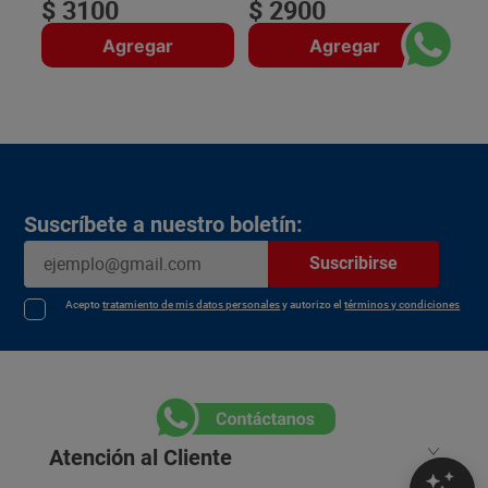
$
3100
$
2900
Agregar
Agregar
Suscríbete a nuestro boletín:
Suscribirse
Acepto
tratamiento de mis datos personales
y autorizo el
términos y condiciones
Atención al Cliente