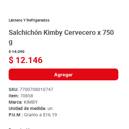
8
.
detergente
9
.
queso
Lácteos Y Refrigerados
10
.
papa
Salchichón Kimby Cervecero x 750
g
$
14
.
290
$
12
.
146
Agregar
SKU
:
7700708010747
Item
:
70858
Marca:
KIMBY
Unidad de medida:
un
P.U.M :
Gramo a
$16.19