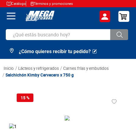
Catálogo
Términos y promociones
¿Qué estás buscando hoy?
¿Cómo quieres recibir tu pedido?
TÉRMINOS MÁS BUSCADOS
1
.
cerveza
lácteos y refrigerados
carnes frías y embutidos
2
.
arroz
Salchichón Kimby Cervecero x 750 g
3
.
leche
4
.
cafe
15 %
5
.
aceite
6
.
azucar
7
.
huevos