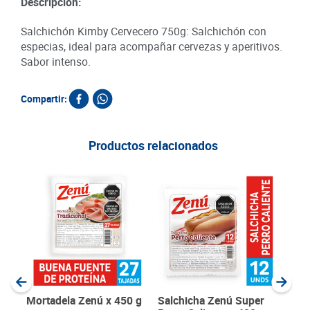
Descripción:
Salchichón Kimby Cervecero 750g: Salchichón con
especias, ideal para acompañar cervezas y aperitivos.
Sabor intenso.
Compartir:
Productos relacionados
Jam
Piet
SKU :
Item
:
Gram
Mortadela Zenú x 450 g
Salchicha Zenú Super