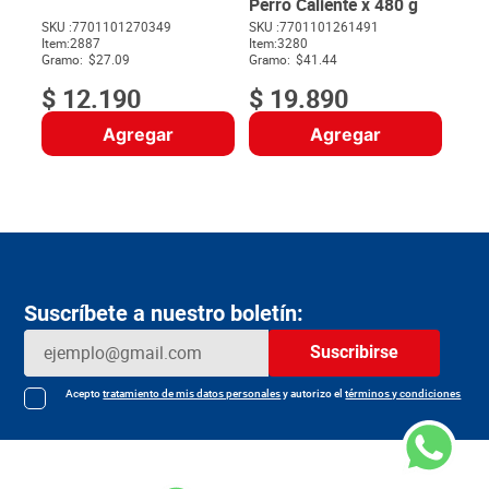
Perro Caliente x 480 g
SKU :
7701101270349
SKU :
7701101261491
$
Item
:
2887
Item
:
3280
Gramo:
$27.09
Gramo:
$41.44
$
12
.
190
$
19
.
890
Agregar
Agregar
Suscríbete a nuestro boletín:
Suscribirse
Acepto
tratamiento de mis datos personales
y autorizo el
términos y condiciones