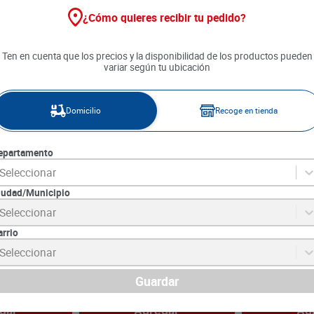
¿Cómo quieres recibir tu pedido?
Ten en cuenta que los precios y la disponibilidad de los productos pueden
variar según tu ubicación
Domicilio
Recoge en tienda
epartamento
Seleccionar
iudad/Municipio
Seleccionar
Pietran x 431
Salchichón Cervecero Cunit x
Salchicha Ca
700 g
Perro x 800 g
arrio
2
SKU :
7702398028743
SKU :
7706303458
Seleccionar
Item
:
38686
Item
:
72884
Gramo:
$23.99
Gramo:
$16.31
Guardar
$
16
.
790
$
13
.
050
gar
Agregar
Ag