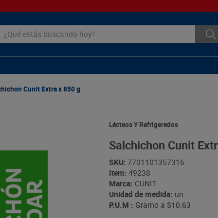
ué estás buscando hoy?
chichon Cunit Extra x 850 g
Lácteos Y Refrigerados
Salchichon Cunit Extr
SKU
:
7701101357316
Item
:
49238
Marca:
CUNIT
Unidad de medida:
un
P.U.M :
Gramo a
$10.63