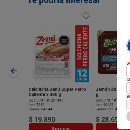
D
C
Salchicha Zenú Super Perro
Jamón de Cerdo 
Caliente x 480 g
g
B
SKU :
7701101261491
SKU :
770110135854
Item
:
3280
Item
:
49987
Gramo:
$41.44
Gramo:
$66.47
$
19
.
890
$
28
.
650
Agregar
Agre