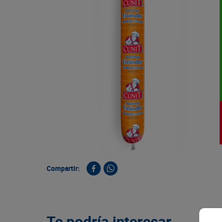
9
.
queso
10
.
papa
Compartir:
Te podría interesar