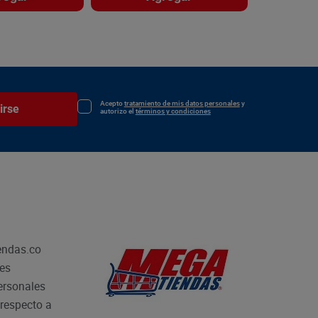
Acepto
tratamiento de mis datos personales
y
irse
autorizo el
términos y condiciones
endas.co
les
personales
respecto a