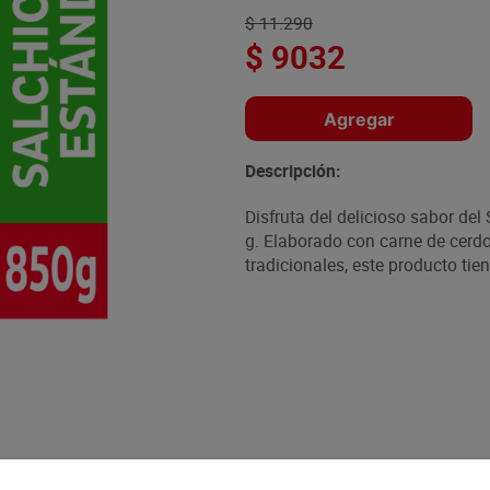
$
11
.
290
$
9032
Agregar
Descripción:
Disfruta del delicioso sabor de
g. Elaborado con carne de cerd
tradicionales, este producto tie